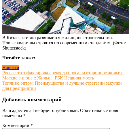
В Китае активно развивается жилищное строительство.
Новые кварталы строятся по современным стандартам
(Фото:
Shutterstock)
Читайте также:
Новости
Навигация
Росреестр зафиксировал рекорд спроса на вторичное жилье в
Москве в июне :: Жилье :: РБК Недвижимость
по
Топливо оптом: Преимущества и лучшие стратегии закупки
записям
для предприятий
Добавить комментарий
Ваш адрес email не будет опубликован.
Обязательные поля
помечены
*
Комментарий
*