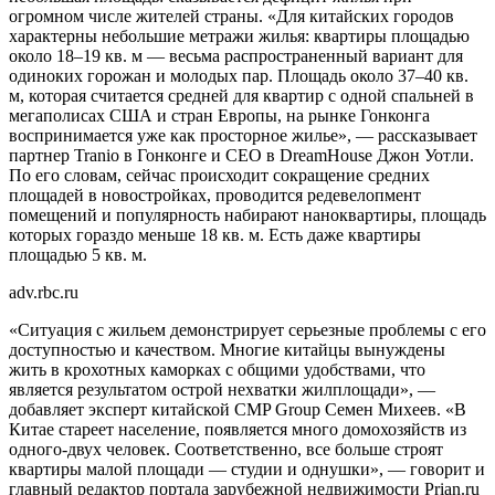
огромном числе жителей страны. «Для китайских городов
характерны небольшие метражи жилья: квартиры площадью
около 18–19 кв. м — весьма распространенный вариант для
одиноких горожан и молодых пар. Площадь около 37–40 кв.
м, которая считается средней для квартир с одной спальней в
мегаполисах США и стран Европы, на рынке Гонконга
воспринимается уже как просторное жилье», — рассказывает
партнер Tranio в Гонконге и CEO в DreamHouse Джон Уотли.
По его словам, сейчас происходит сокращение средних
площадей в новостройках, проводится редевелопмент
помещений и популярность набирают наноквартиры, площадь
которых гораздо меньше 18 кв. м. Есть даже квартиры
площадью 5 кв. м.
adv.rbc.ru
«Ситуация с жильем демонстрирует серьезные проблемы с его
доступностью и качеством. Многие китайцы вынуждены
жить в крохотных каморках с общими удобствами, что
является результатом острой нехватки жилплощади», —
добавляет эксперт китайской CMP Group Семен Михеев. «В
Китае стареет население, появляется много домохозяйств из
одного-двух человек. Соответственно, все больше строят
квартиры малой площади — студии и однушки», — говорит и
главный редактор портала зарубежной недвижимости Prian.ru