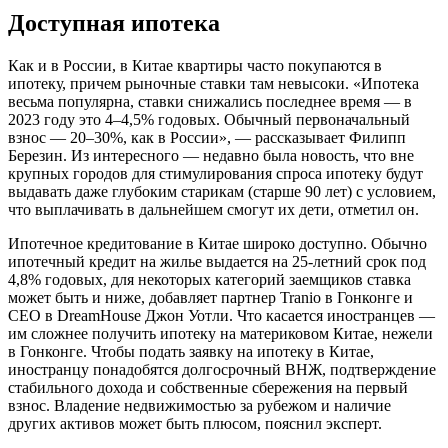
Доступная ипотека
Как и в России, в Китае квартиры часто покупаются в
ипотеку, причем рыночные ставки там невысоки. «Ипотека
весьма популярна, ставки снижались последнее время — в
2023 году это 4–4,5% годовых. Обычный первоначальный
взнос — 20–30%, как в России», — рассказывает Филипп
Березин. Из интересного — недавно была новость, что вне
крупных городов для стимулирования спроса ипотеку будут
выдавать даже глубоким старикам (старше 90 лет) с условием,
что выплачивать в дальнейшем смогут их дети, отметил он.
Ипотечное кредитование в Китае широко доступно. Обычно
ипотечный кредит на жилье выдается на 25-летний срок под
4,8% годовых, для некоторых категорий заемщиков ставка
может быть и ниже, добавляет партнер Tranio в Гонконге и
CEO в DreamHouse Джон Уотли. Что касается иностранцев —
им сложнее получить ипотеку на материковом Китае, нежели
в Гонконге. Чтобы подать заявку на ипотеку в Китае,
иностранцу понадобятся долгосрочный ВНЖ, подтверждение
стабильного дохода и собственные сбережения на первый
взнос. Владение недвижимостью за рубежом и наличие
других активов может быть плюсом, пояснил эксперт.