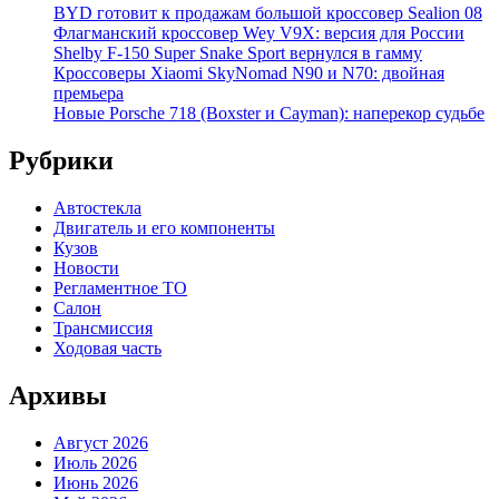
BYD готовит к продажам большой кроссовер Sealion 08
Флагманский кроссовер Wey V9X: версия для России
Shelby F-150 Super Snake Sport вернулся в гамму
Кроссоверы Xiaomi SkyNomad N90 и N70: двойная
премьера
Новые Porsche 718 (Boxster и Cayman): наперекор судьбе
Рубрики
Автостекла
Двигатель и его компоненты
Кузов
Новости
Регламентное ТО
Салон
Трансмиссия
Ходовая часть
Архивы
Август 2026
Июль 2026
Июнь 2026