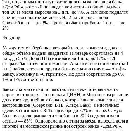
Так, по данным института жилищного развития, доля банка
«Дом.РФ», который не вводил комиссии, в общих выдачах
топ-20 за месяц выросла на 3 п.п., до 7%. А сам банк поднялся
с четвертого на третье место. На 2 п.п. выросла доля
Совкомбанка — до 3%. Промсвязьбанк прибавил 1 п.п. — до
2%.
rbc.group
Между тем у Сбербанка, который вводил комиссии, доля в
общем объеме выдачи двадцатки за январь сократилась на 4
п.п., до 55%. Доля ВТБ снизилась на 1 п.п., до 17%. С 28
февраля банк отменил комиссии. Аналогичное снижение (на 1
п.п.) наблюдалось по другим банкам с комиссиями — Альфа-
Банку, Росбанку и «Открытию». Их доли сократились до 6%,
1% и 1% соответственно.
Банки с комиссиями по льготной ипотеке потеряли часть
спроса в столицах. По оценкам ЦИАН, в Московском регионе
доля трех крупнейших банков, которые ввели комиссии для
застройщиков (Сбербанк, ВТБ, Альфа-Банк), в ипотечных
сделках снизилась с 81% в декабре до 77% в январе. Самую
большую долю рынка эти три банка в 2023 году занимали
осенью — 85%. Одновременно с этим за месяц выросла доля в
ипотеке на московском рынке новостроек банка «Дом.РФ»,