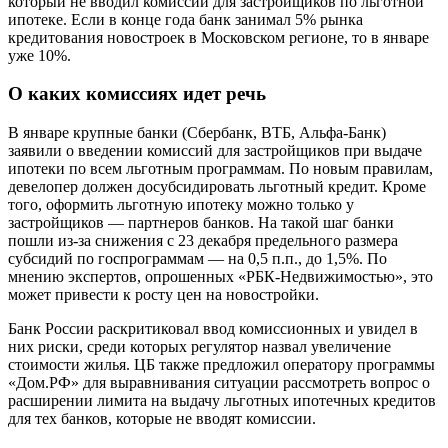
который не вводил комиссии для застройщиков по льготной
ипотеке. Если в конце года банк занимал 5% рынка
кредитования новостроек в Московском регионе, то в январе
уже 10%.
О каких комиссиях идет речь
В январе крупные банки (Сбербанк, ВТБ, Альфа-Банк)
заявили о введении комиссий для застройщиков при выдаче
ипотеки по всем льготным программам. По новым правилам,
девелопер должен досубсидировать льготный кредит. Кроме
того, оформить льготную ипотеку можно только у
застройщиков — партнеров банков. На такой шаг банки
пошли из-за снижения с 23 декабря предельного размера
субсидий по госпрограммам — на 0,5 п.п., до 1,5%. По
мнению экспертов, опрошенных «РБК-Недвижимостью», это
может привести к росту цен на новостройки.
Банк России раскритиковал ввод комиссионных и увидел в
них риски, среди которых регулятор назвал увеличение
стоимости жилья. ЦБ также предложил оператору программы
«Дом.РФ» для выравнивания ситуации рассмотреть вопрос о
расширении лимита на выдачу льготных ипотечных кредитов
для тех банков, которые не вводят комиссии.