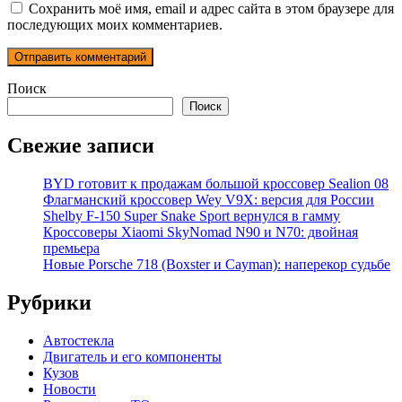
Сохранить моё имя, email и адрес сайта в этом браузере для
последующих моих комментариев.
Поиск
Поиск
Свежие записи
BYD готовит к продажам большой кроссовер Sealion 08
Флагманский кроссовер Wey V9X: версия для России
Shelby F-150 Super Snake Sport вернулся в гамму
Кроссоверы Xiaomi SkyNomad N90 и N70: двойная
премьера
Новые Porsche 718 (Boxster и Cayman): наперекор судьбе
Рубрики
Автостекла
Двигатель и его компоненты
Кузов
Новости