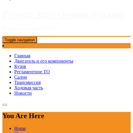
Ремонт авто своими руками
Информационный портал
Toggle navigation
Главная
Двигатель и его компоненты
Кузов
Регламентное ТО
Салон
Трансмиссия
Ходовая часть
Новости
You Are Here
Home