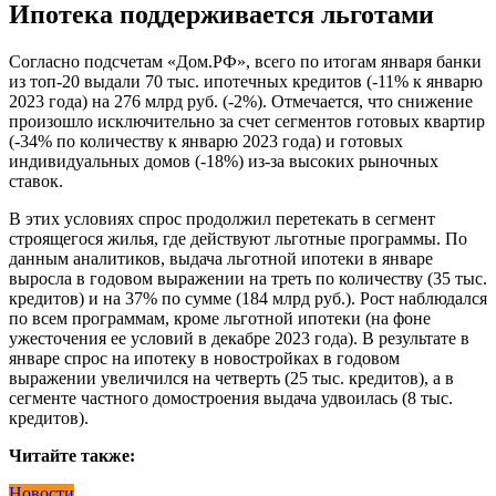
Ипотека поддерживается льготами
Согласно подсчетам «Дом.РФ», всего по итогам января банки
из топ-20 выдали 70 тыс. ипотечных кредитов (-11% к январю
2023 года) на 276 млрд руб. (-2%). Отмечается, что снижение
произошло исключительно за счет сегментов готовых квартир
(-34% по количеству к январю 2023 года) и готовых
индивидуальных домов (-18%) из-за высоких рыночных
ставок.
В этих условиях спрос продолжил перетекать в сегмент
строящегося жилья, где действуют льготные программы. По
данным аналитиков, выдача льготной ипотеки в январе
выросла в годовом выражении на треть по количеству (35 тыс.
кредитов) и на 37% по сумме (184 млрд руб.). Рост наблюдался
по всем программам, кроме льготной ипотеки (на фоне
ужесточения ее условий в декабре 2023 года). В результате в
январе спрос на ипотеку в новостройках в годовом
выражении увеличился на четверть (25 тыс. кредитов), а в
сегменте частного домостроения выдача удвоилась (8 тыс.
кредитов).
Читайте также:
Новости