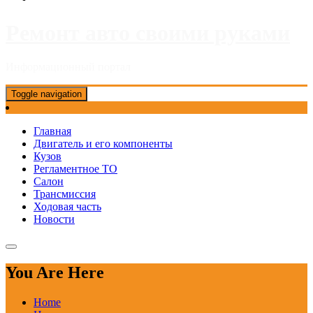
Ремонт авто своими руками
Информационный портал
Toggle navigation
Главная
Двигатель и его компоненты
Кузов
Регламентное ТО
Салон
Трансмиссия
Ходовая часть
Новости
You Are Here
Home