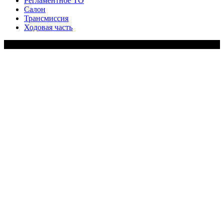
Регламентное ТО
Салон
Трансмиссия
Ходовая часть
Copy Right Text |