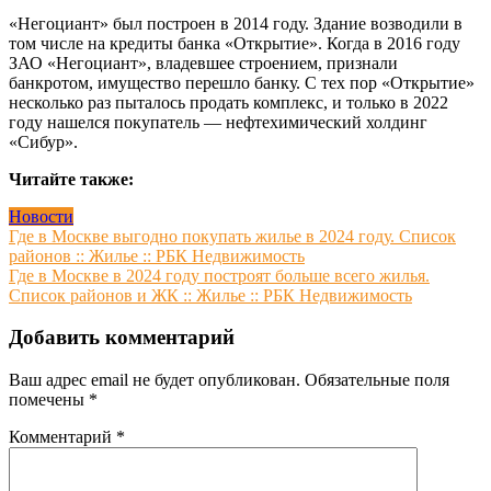
«Негоциант» был построен в 2014 году. Здание возводили в
том числе на кредиты банка «Открытие». Когда в 2016 году
ЗАО «Негоциант», владевшее строением, признали
банкротом, имущество перешло банку. С тех пор «Открытие»
несколько раз пыталось продать комплекс, и только в 2022
году нашелся покупатель — нефтехимический холдинг
«Сибур».
Читайте также:
Новости
Навигация
Где в Москве выгодно покупать жилье в 2024 году. Список
районов :: Жилье :: РБК Недвижимость
по
Где в Москве в 2024 году построят больше всего жилья.
записям
Список районов и ЖК :: Жилье :: РБК Недвижимость
Добавить комментарий
Ваш адрес email не будет опубликован.
Обязательные поля
помечены
*
Комментарий
*