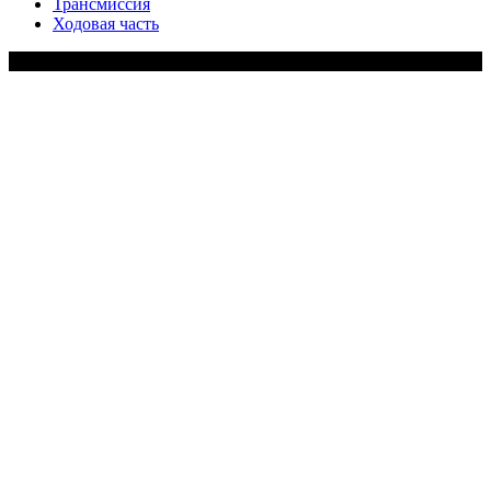
Трансмиссия
Ходовая часть
Copy Right Text |