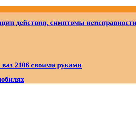
цип действия, симптомы неисправност
 ваз 2106 своими руками
мобилях