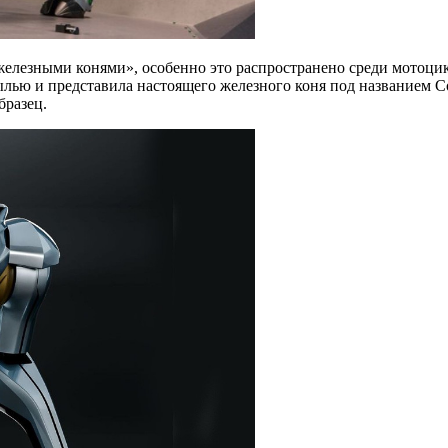
железными конями», особенно это распространено среди мотоци
ылью и представила настоящего железного коня под названием C
бразец.