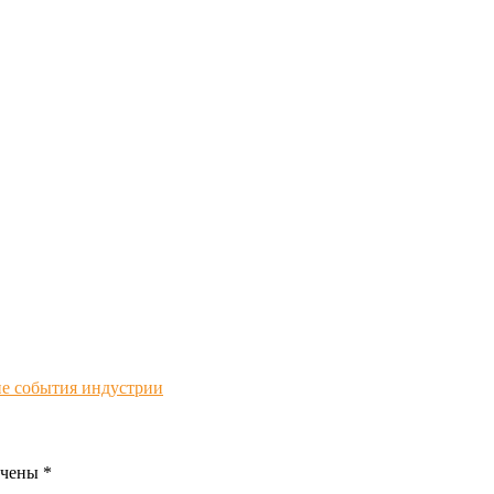
ие события индустрии
ечены
*