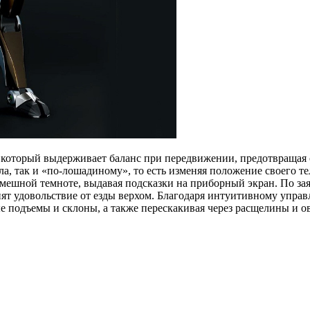
 который выдерживает баланс при передвижении, предотвращая 
, так и «по-лошадиному», то есть изменяя положение своего тел
омешной темноте, выдавая подсказки на приборный экран. По за
т удовольствие от езды верхом. Благодаря интуитивному управл
тые подъемы и склоны, а также перескакивая через расщелины и