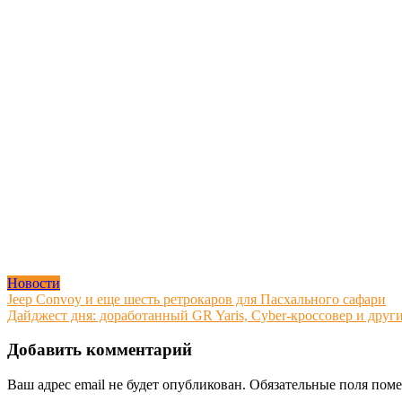
Новости
Навигация
Jeep Convoy и еще шесть ретрокаров для Пасхального сафари
Дайджест дня: доработанный GR Yaris, Cyber-кроссовер и друг
по
записям
Добавить комментарий
Ваш адрес email не будет опубликован.
Обязательные поля пом