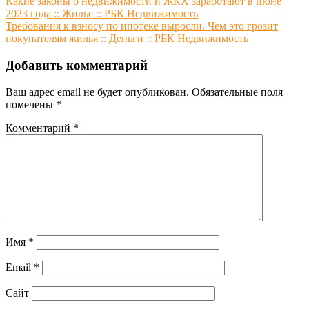
Навигация
Какие законы о недвижимости и ЖКХ заработают в июне
2023 года :: Жилье :: РБК Недвижимость
по
Требования к взносу по ипотеке выросли. Чем это грозит
записям
покупателям жилья :: Деньги :: РБК Недвижимость
Добавить комментарий
Ваш адрес email не будет опубликован.
Обязательные поля
помечены
*
Комментарий
*
Имя
*
Email
*
Сайт