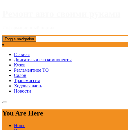
Ремонт авто своими руками
Информационный портал
Toggle navigation
Главная
Двигатель и его компоненты
Кузов
Регламентное ТО
Салон
Трансмиссия
Ходовая часть
Новости
You Are Here
Home