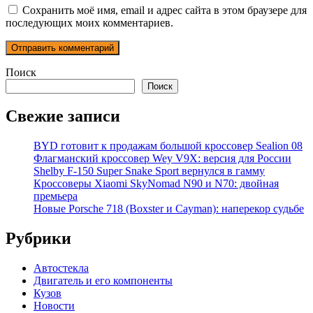
Сохранить моё имя, email и адрес сайта в этом браузере для
последующих моих комментариев.
Поиск
Поиск
Свежие записи
BYD готовит к продажам большой кроссовер Sealion 08
Флагманский кроссовер Wey V9X: версия для России
Shelby F-150 Super Snake Sport вернулся в гамму
Кроссоверы Xiaomi SkyNomad N90 и N70: двойная
премьера
Новые Porsche 718 (Boxster и Cayman): наперекор судьбе
Рубрики
Автостекла
Двигатель и его компоненты
Кузов
Новости