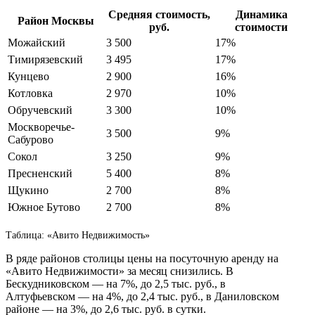
Средняя стоимость,
Динамика
Район Москвы
руб.
стоимости
Можайский
3 500
17%
Тимирязевский
3 495
17%
Кунцево
2 900
16%
Котловка
2 970
10%
Обручевский
3 300
10%
Москворечье-
3 500
9%
Сабурово
Сокол
3 250
9%
Пресненский
5 400
8%
Щукино
2 700
8%
Южное Бутово
2 700
8%
Таблица: «Авито Недвижимость»
В ряде районов столицы цены на посуточную аренду на
«Авито Недвижимости» за месяц снизились. В
Бескудниковском — на 7%, до 2,5 тыс. руб., в
Алтуфьевском — на 4%, до 2,4 тыс. руб., в Даниловском
районе — на 3%, до 2,6 тыс. руб. в сутки.