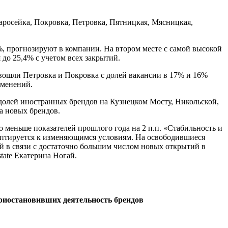
росейка, Покровка, Петровка, Пятницкая, Мясницкая,
, прогнозируют в компании. На втором месте с самой высокой
 до 25,4% с учетом всех закрытий.
е вошли Петровка и Покровка с долей вакансии в 17% и 16%
зменений.
 долей иностранных брендов на Кузнецком Мосту, Никольской,
а новых брендов.
 меньше показателей прошлого года на 2 п.п. «Стабильность и
аптируется к изменяющимся условиям. На освободившиеся
ий в связи с достаточно большим числом новых открытий в
tate Екатерина Ногай.
риостановивших деятельность брендов