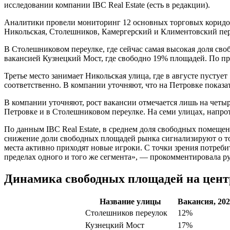
исследовании компании IBC Real Estate (есть в редакции).
Аналитики провели мониторинг 12 основных торговых коридор
Никольская, Столешников, Камергерский и Климентовский пер
В Столешниковом переулке, где сейчас самая высокая доля св
вакансией Кузнецкий Мост, где свободно 19% площадей. По прог
Третье место занимает Никольская улица, где в августе пусту
соответственно. В компании уточняют, что на Петровке показат
В компании уточняют, рост вакансии отмечается лишь на четыр
Петровке и в Столешниковом переулке. На семи улицах, напро
По данным IBC Real Estate, в среднем доля свободных помещен
снижение доли свободных площадей рынка сигнализируют о то
места активно приходят новые игроки. С точки зрения потреб
пределах одного и того же сегмента», — прокомментировала ру
Динамика свободных площадей на цен
Название улицы
Вакансия, 202
Столешников переулок
12%
Кузнецкий Мост
17%