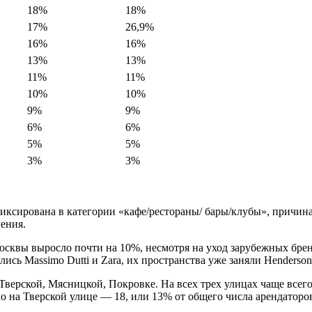
18%
18%
17%
26,9%
16%
16%
13%
13%
11%
11%
10%
10%
9%
9%
6%
6%
5%
5%
3%
3%
иксирована в категории «кафе/рестораны/ бары/клубы», причин
ения.
сквы выросло почти на 10%, несмотря на уход зарубежных брен
лись Massimo Dutti и Zara, их пространства уже заняли Henderson
верской, Мясницкой, Покровке. На всех трех улицах чаще всего
 на Тверской улице — 18, или 13% от общего числа арендаторов