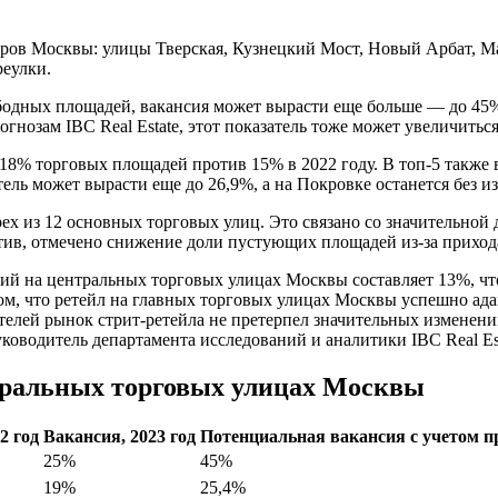
ов Москвы: улицы Тверская, Кузнецкий Мост, Новый Арбат, Ма
еулки.
ободных площадей, вакансия может вырасти еще больше — до 45%
нозам IBC Real Estate, этот показатель тоже может увеличиться
ет 18% торговых площадей против 15% в 2022 году. В топ-5 такж
ель может вырасти еще до 26,9%, а на Покровке останется без и
ех из 12 основных торговых улиц. Это связано со значительной
тив, отмечено снижение доли пустующих площадей из-за приход
ий на центральных торговых улицах Москвы составляет 13%, что
м, что ретейл на главных торговых улицах Москвы успешно ад
ителей рынок стрит-ретейла не претерпел значительных изменен
ководитель департамента исследований и аналитики IBC Real Es
тральных торговых улицах Москвы
2 год
Вакансия, 2023 год
Потенциальная вакансия с учетом п
25%
45%
19%
25,4%