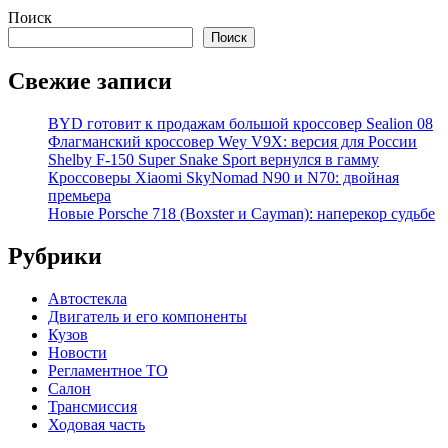
Поиск
Поиск
Свежие записи
BYD готовит к продажам большой кроссовер Sealion 08
Флагманский кроссовер Wey V9X: версия для России
Shelby F-150 Super Snake Sport вернулся в гамму
Кроссоверы Xiaomi SkyNomad N90 и N70: двойная
премьера
Новые Porsche 718 (Boxster и Cayman): наперекор судьбе
Рубрики
Автостекла
Двигатель и его компоненты
Кузов
Новости
Регламентное ТО
Салон
Трансмиссия
Ходовая часть