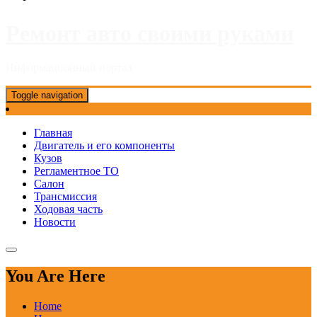
Ремонт авто своими руками
Информационный портал
Toggle navigation
Главная
Двигатель и его компоненты
Кузов
Регламентное ТО
Салон
Трансмиссия
Ходовая часть
Новости
You Are Here
Home