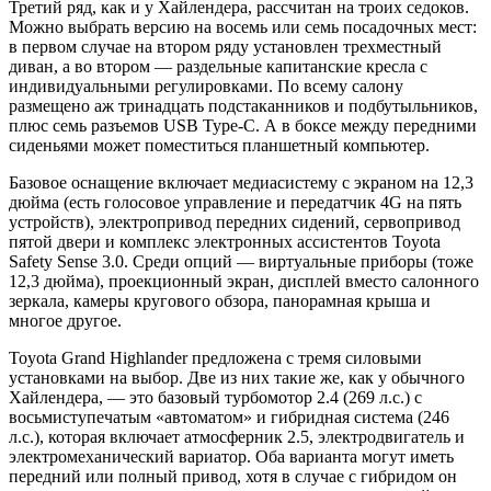
Третий ряд, как и у Хайлендера, рассчитан на троих седоков.
Можно выбрать версию на восемь или семь посадочных мест:
в первом случае на втором ряду установлен трехместный
диван, а во втором — раздельные капитанские кресла с
индивидуальными регулировками. По всему салону
размещено аж тринадцать подстаканников и подбутыльников,
плюс семь разъемов USB Type-C. А в боксе между передними
сиденьями может поместиться планшетный компьютер.
Базовое оснащение включает медиасистему с экраном на 12,3
дюйма (есть голосовое управление и передатчик 4G на пять
устройств), электропривод передних сидений, сервопривод
пятой двери и комплекс электронных ассистентов Toyota
Safety Sense 3.0. Среди опций — виртуальные приборы (тоже
12,3 дюйма), проекционный экран, дисплей вместо салонного
зеркала, камеры кругового обзора, панорамная крыша и
многое другое.
Toyota Grand Highlander предложена с тремя силовыми
установками на выбор. Две из них такие же, как у обычного
Хайлендера, — это базовый турбомотор 2.4 (269 л.с.) с
восьмиступечатым «автоматом» и гибридная система (246
л.с.), которая включает атмосферник 2.5, электродвигатель и
электромеханический вариатор. Оба варианта могут иметь
передний или полный привод, хотя в случае с гибридом он