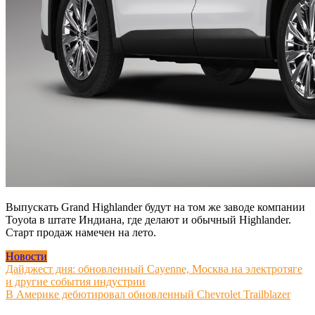
Выпускать Grand Highlander будут на том же заводе компании
Toyota в штате Индиана, где делают и обычный Highlander.
Старт продаж намечен на лето.
Новости
Навигация
Дайджест дня: обновленный Cayenne, Москва на электротяге
и другие события индустрии
по
В Америке дебютировал обновленный Chevrolet Trailblazer
записям