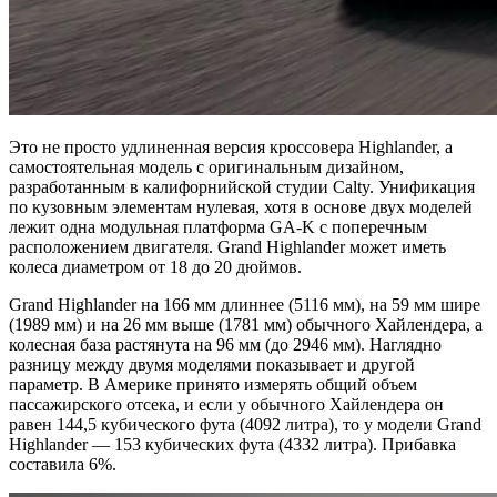
Это не просто удлиненная версия кроссовера Highlander, а
самостоятельная модель с оригинальным дизайном,
разработанным в калифорнийской студии Calty. Унификация
по кузовным элементам нулевая, хотя в основе двух моделей
лежит одна модульная платформа GA-K с поперечным
расположением двигателя. Grand Highlander может иметь
колеса диаметром от 18 до 20 дюймов.
Grand Highlander на 166 мм длиннее (5116 мм), на 59 мм шире
(1989 мм) и на 26 мм выше (1781 мм) обычного Хайлендера, а
колесная база растянута на 96 мм (до 2946 мм). Наглядно
разницу между двумя моделями показывает и другой
параметр. В Америке принято измерять общий объем
пассажирского отсека, и если у обычного Хайлендера он
равен 144,5 кубического фута (4092 литра), то у модели Grand
Highlander — 153 кубических фута (4332 литра). Прибавка
составила 6%.