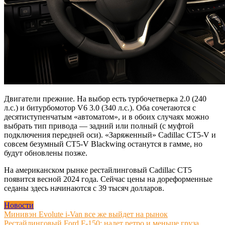
Двигатели прежние. На выбор есть турбочетверка 2.0 (240
л.с.) и битурбомотор V6 3.0 (340 л.с.). Оба сочетаются с
десятиступенчатым «автоматом», и в обоих случаях можно
выбрать тип привода — задний или полный (с муфтой
подключения передней оси). «Заряженный» Cadillac CT5-V и
совсем безумный CT5-V Blackwing останутся в гамме, но
будут обновлены позже.
На американском рынке рестайлинговый Cadillac CT5
появится весной 2024 года. Сейчас цены на дореформенные
седаны здесь начинаются с 39 тысяч долларов.
Новости
Навигация
Минивэн Evolute i-Van все же выйдет на рынок
Рестайлинговый Ford F-150: налет ретро и меньше груза