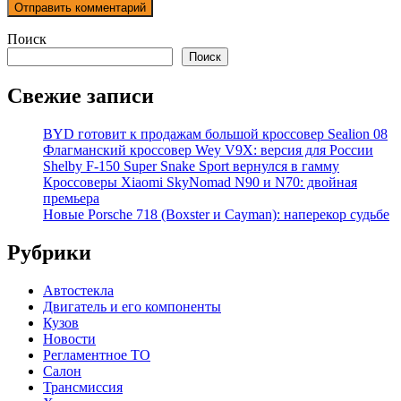
Поиск
Поиск
Свежие записи
BYD готовит к продажам большой кроссовер Sealion 08
Флагманский кроссовер Wey V9X: версия для России
Shelby F-150 Super Snake Sport вернулся в гамму
Кроссоверы Xiaomi SkyNomad N90 и N70: двойная
премьера
Новые Porsche 718 (Boxster и Cayman): наперекор судьбе
Рубрики
Автостекла
Двигатель и его компоненты
Кузов
Новости
Регламентное ТО
Салон
Трансмиссия