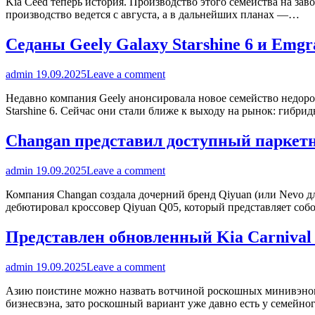
Kia Ceed теперь история. Производство этого семейства на за
производство ведется с августа, а в дальнейших планах —…
Седаны Geely Galaxy Starshine 6 и Emgr
admin
19.09.2025
Leave a comment
Недавно компания Geely анонсировала новое семейство недоро
Starshine 6. Сейчас они стали ближе к выходу на рынок: гибри
Changan представил доступный паркетн
admin
19.09.2025
Leave a comment
Компания Changan создала дочерний бренд Qiyuan (или Nevo д
дебютировал кроссовер Qiyuan Q05, который представляет со
Представлен обновленный Kia Carnival 
admin
19.09.2025
Leave a comment
Азию поистине можно назвать вотчиной роскошных минивэнов.
бизнесвэна, зато роскошный вариант уже давно есть у семейн