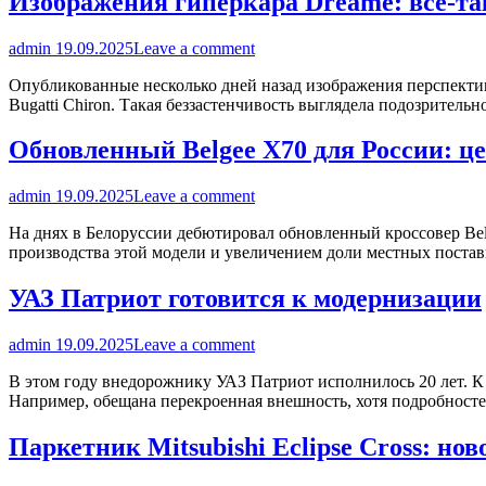
Изображения гиперкара Dreame: все-та
admin
19.09.2025
Leave a comment
Опубликованные несколько дней назад изображения перспектив
Bugatti Chiron. Такая беззастенчивость выглядела подозрител
Обновленный Belgee X70 для России: ц
admin
19.09.2025
Leave a comment
На днях в Белоруссии дебютировал обновленный кроссовер Belge
производства этой модели и увеличением доли местных поста
УАЗ Патриот готовится к модернизации
admin
19.09.2025
Leave a comment
В этом году внедорожнику УАЗ Патриот исполнилось 20 лет. К
Например, обещана перекроенная внешность, хотя подробносте
Паркетник Mitsubishi Eclipse Cross: но