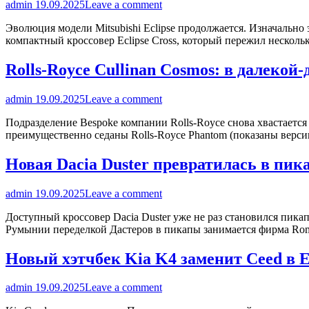
admin
19.09.2025
Leave a comment
Эволюция модели Mitsubishi Eclipse продолжается. Изначально 
компактный кроссовер Eclipse Cross, который пережил несколь
Rolls-Royce Cullinan Cosmos: в далекой
admin
19.09.2025
Leave a comment
Подразделение Bespoke компании Rolls-Royce снова хвастаетс
преимущественно седаны Rolls-Royce Phantom (показаны версии Ch
Новая Dacia Duster превратилась в пик
admin
19.09.2025
Leave a comment
Доступный кроссовер Dacia Duster уже не раз становился пикап
Румынии переделкой Дастеров в пикапы занимается фирма Rom
Новый хэтчбек Kia K4 заменит Ceed в 
admin
19.09.2025
Leave a comment