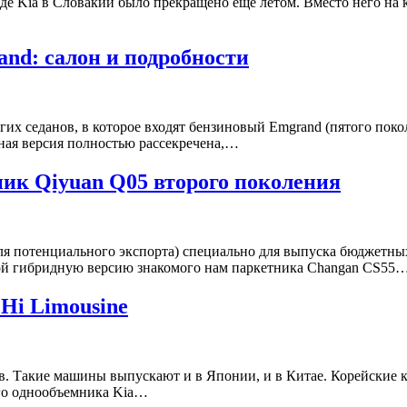
воде Kia в Словакии было прекращено еще летом. Вместо него на
and: салон и подробности
гих седанов, в которое входят бензиновый Emgrand (пятого по
дная версия полностью рассекречена,…
ик Qiyuan Q05 второго поколения
ля потенциального экспорта) специально для выпуска бюджетны
бой гибридную версию знакомого нам паркетника Changan CS55
Hi Limousine
 Такие машины выпускают и в Японии, и в Китае. Корейские к
ого однообъемника Kia…