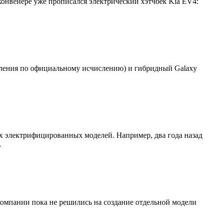
 конвейере уже прописался электрический хэтчбек Kia EV4:
коления по официальному исчислению) и гибридный Galaxy
х электрифицированных моделей. Например, два года назад
…
омпании пока не решились на создание отдельной модели