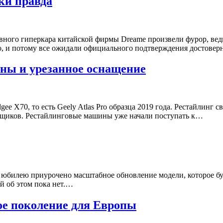
ки правда
ного гиперкара китайской фирмы Dreame произвели фурор, ведь
ьно, и потому все ожидали официального подтверждения достове
ены и урезанное оснащение
e X70, то есть Geely Atlas Pro образца 2019 года. Рестайлинг 
вщиков. Рестайлинговые машины уже начали поступать к…
 юбилею приурочено масштабное обновление модели, которое буд
й об этом пока нет.…
вое поколение для Европы