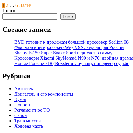
Пагинация
1
2
…
6
Далее
Поиск
записей
Поиск
Свежие записи
BYD готовит к продажам большой кроссовер Sealion 08
Флагманский кроссовер Wey V9X: версия для России
Shelby F-150 Super Snake Sport вернулся в гамму
Кроссоверы Xiaomi SkyNomad N90 и N70: двойная премь
Новые Porsche 718 (Boxster и Cayman): наперекор судьбе
Рубрики
Автостекла
Двигатель и его компоненты
Кузов
Новости
Регламентное ТО
Салон
Трансмиссия
Ходовая часть