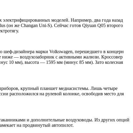
х электрифицированных моделей. Например, два года назад
s (он же Changan Uni-S). Сейчас готов Qiyuan Q05 второго
ктротягу.
го шеф-дизайнера марки Volkswagen, перешедшего в концерн
ще ниже — воздухозаборник с активными жалюзи. Кроссовер
ус 10 мм), высота — 1595 мм (минус 85 мм). Зато колесная
 приборов, крупный планшет медиасистемы. Лишь четыре
сии расположился на рулевой колонке, освободив место для
стаканниками и дополнительные воздуховоды. Из других опций
амекает на продвинутый автопилот.