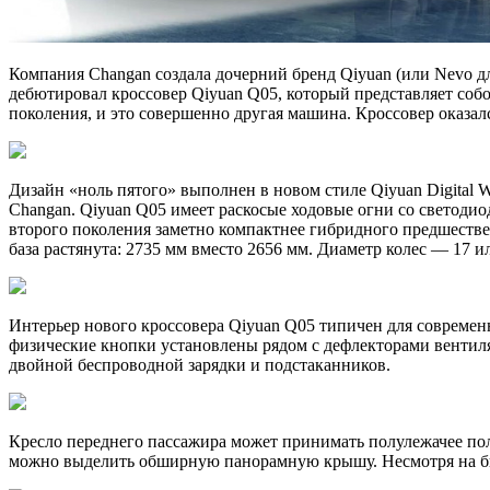
Компания Changan создала дочерний бренд Qiyuan (или Nevo д
дебютировал кроссовер Qiyuan Q05, который представляет собо
поколения, и это совершенно другая машина. Кроссовер оказал
Дизайн «ноль пятого» выполнен в новом стиле Qiyuan Digital
Changan. Qiyuan Q05 имеет раскосые ходовые огни со светод
второго поколения заметно компактнее гибридного предшестве
база растянута: 2735 мм вместо 2656 мм. Диаметр колес — 17 
Интерьер нового кроссовера Qiyuan Q05 типичен для совреме
физические кнопки установлены рядом с дефлекторами вентиля
двойной беспроводной зарядки и подстаканников.
Кресло переднего пассажира может принимать полулежачее пол
можно выделить обширную панорамную крышу. Несмотря на бю