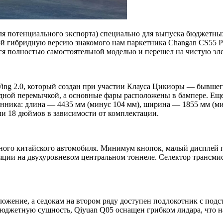
ля потенциального экспорта) специально для выпуска бюджетны
й гибридную версию знакомого нам паркетника Changan CS55 Plu
ся полностью самостоятельной моделью и перешел на чистую эле
 Wing 2.0, который создан при участии Клауса Цикиоры — бывше
иодной перемычкой, а основные фары расположены в бампере. Е
нника: длина — 4435 мм (минус 104 мм), ширина — 1855 мм (мин
или 18 дюймов в зависимости от комплектации.
нного китайского автомобиля. Минимум кнопок, малый дисплей
ции на двухуровневом центральном тоннеле. Селектор трансмис
ожение, а седокам на втором ряду доступен подлокотник с под
джетную сущность, Qiyuan Q05 оснащен грибком лидара, что н