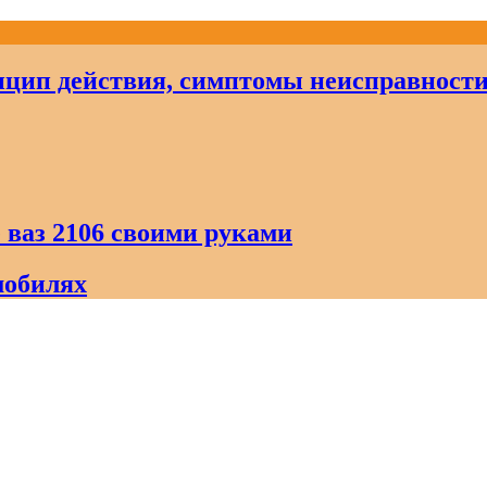
цип действия, симптомы неисправност
 ваз 2106 своими руками
мобилях