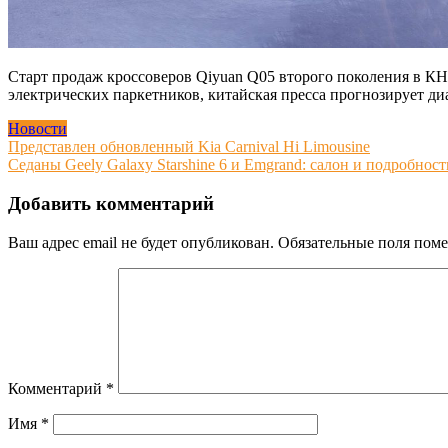
Старт продаж кроссоверов Qiyuan Q05 второго поколения в КН
электрических паркетников, китайская пресса прогнозирует д
Новости
Навигация
Представлен обновленный Kia Carnival Hi Limousine
Седаны Geely Galaxy Starshine 6 и Emgrand: салон и подробност
по
записям
Добавить комментарий
Ваш адрес email не будет опубликован.
Обязательные поля пом
Комментарий
*
Имя
*