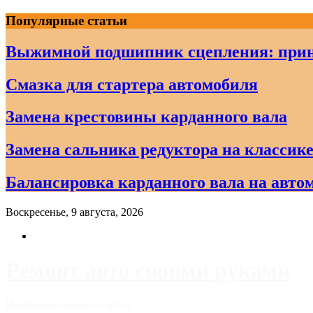
Skip
Популярные статьи
to
content
Выжимной подшипник сцепления: прин
Смазка для стартера автомобиля
Замена крестовины карданного вала
Замена сальника редуктора на классике
Балансировка карданного вала на авто
Воскресенье, 9 августа, 2026
Ремонт авто своими руками
Информационный портал