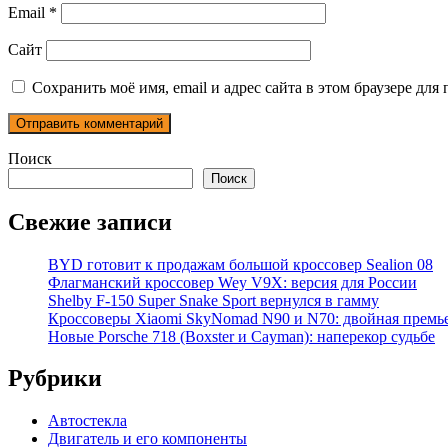
Email
*
Сайт
Сохранить моё имя, email и адрес сайта в этом браузере д
Поиск
Поиск
Свежие записи
BYD готовит к продажам большой кроссовер Sealion 08
Флагманский кроссовер Wey V9X: версия для России
Shelby F-150 Super Snake Sport вернулся в гамму
Кроссоверы Xiaomi SkyNomad N90 и N70: двойная премь
Новые Porsche 718 (Boxster и Cayman): наперекор судьбе
Рубрики
Автостекла
Двигатель и его компоненты