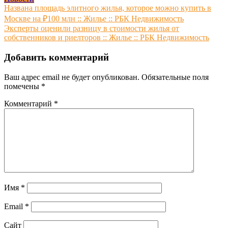
Навигация
Названа площадь элитного жилья, которое можно купить в
Москве на ₽100 млн :: Жилье :: РБК Недвижимость
по
Эксперты оценили разницу в стоимости жилья от
записям
собственников и риелторов :: Жилье :: РБК Недвижимость
Добавить комментарий
Ваш адрес email не будет опубликован.
Обязательные поля
помечены
*
Комментарий
*
Имя
*
Email
*
Сайт