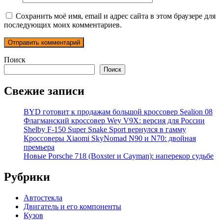
Сохранить моё имя, email и адрес сайта в этом браузере для
последующих моих комментариев.
Поиск
Поиск
Свежие записи
BYD готовит к продажам большой кроссовер Sealion 08
Флагманский кроссовер Wey V9X: версия для России
Shelby F-150 Super Snake Sport вернулся в гамму
Кроссоверы Xiaomi SkyNomad N90 и N70: двойная
премьера
Новые Porsche 718 (Boxster и Cayman): наперекор судьбе
Рубрики
Автостекла
Двигатель и его компоненты
Кузов