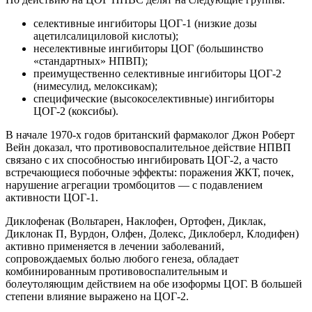
селективные ингибиторы ЦОГ-1 (низкие дозы
ацетилсалициловой кислоты);
неселективные ингибиторы ЦОГ (большинство
«стандартных» НПВП);
преимущественно селективные ингибиторы ЦОГ-2
(нимесулид, мелоксикам);
специфические (высокоселективные) ингибиторы
ЦОГ-2 (коксибы).
В начале 1970-х годов британский фармаколог Джон Роберт
Вейн доказал, что противовоспалительное действие НПВП
связано с их способностью ингибировать ЦОГ-2, а часто
встречающиеся побочные эффекты: поражения ЖКТ, почек,
нарушение агрегации тромбоцитов — с подавлением
активности ЦОГ-1.
Диклофенак (Вольтарен, Наклофен, Ортофен, Диклак,
Диклонак П, Вурдон, Олфен, Долекс, Диклоберл, Клодифен)
активно применяется в лечении заболеваний,
сопровождаемых болью любого генеза, обладает
комбинированным противовоспалительным и
болеутоляющим действием на обе изоформы ЦОГ. В большей
степени влияние выражено на ЦОГ-2.