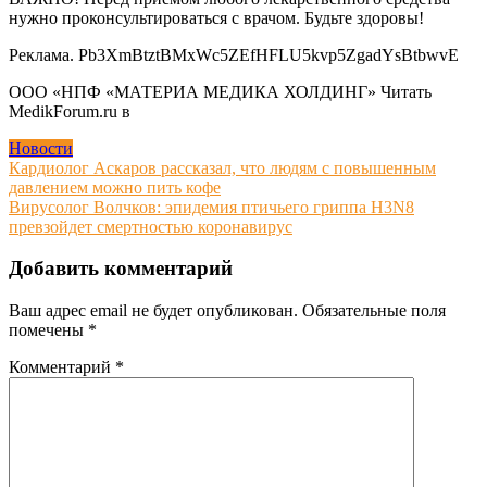
нужно проконсультироваться с врачом. Будьте здоровы!
Реклама. Pb3XmBtztBMxWc5ZEfHFLU5kvp5ZgadYsBtbwvE
ООО «НПФ «МАТЕРИА МЕДИКА ХОЛДИНГ»
Читать
MedikForum.ru в
Новости
Навигация
Кардиолог Аскаров рассказал, что людям с повышенным
давлением можно пить кофе
по
Вирусолог Волчков: эпидемия птичьего гриппа H3N8
записям
превзойдет смертностью коронавирус
Добавить комментарий
Ваш адрес email не будет опубликован.
Обязательные поля
помечены
*
Комментарий
*