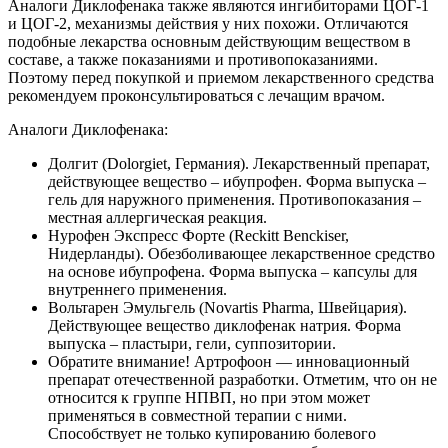
Аналоги Диклофенака также являются ингибиторами ЦОГ-1
и ЦОГ-2, механизмы действия у них похожи. Отличаются
подобные лекарства основным действующим веществом в
составе, а также показаниями и противопоказаниями.
Поэтому перед покупкой и приемом лекарственного средства
рекомендуем проконсультироваться с лечащим врачом.
Аналоги Диклофенака:
Долгит (Dolorgiet, Германия). Лекарственный препарат,
действующее вещество – ибупрофен. Форма выпуска –
гель для наружного применения. Противопоказания –
местная аллергическая реакция.
Нурофен Экспресс Форте (Reckitt Benckiser,
Нидерланды). Обезболивающее лекарственное средство
на основе ибупрофена. Форма выпуска – капсулы для
внутреннего применения.
Вольтарен Эмульгель (Novartis Pharma, Швейцария).
Действующее вещество диклофенак натрия. Форма
выпуска – пластыри, гели, суппозитории.
Обратите внимание! Артрофоон — инновационный
препарат отечественной разработки. Отметим, что он не
относится к группе НПВП, но при этом может
применяться в совместной терапии с ними.
Способствует не только купированию болевого