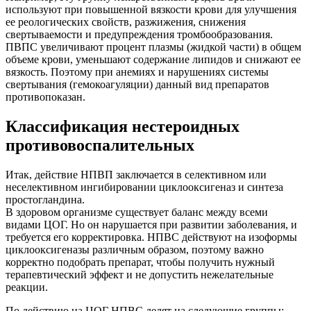
используют при повышенной вязкости крови для улучшения
ее реологических свойств, разжижения, снижения
свертываемости и предупреждения тромбообразования.
ПВПС увеличивают процент плазмы (жидкой части) в общем
объеме крови, уменьшают содержание липидов и снижают ее
вязкость. Поэтому при анемиях и нарушениях системы
свертывания (гемокоагуляции) данный вид препаратов
противопоказан.
Классификация нестероидных
противовоспалительных
Итак, действие НПВП заключается в селективном или
неселективном ингибировании циклооксигеназ и синтеза
простогландина.
В здоровом организме существует баланс между всеми
видами ЦОГ. Но он нарушается при развитии заболевания, и
требуется его корректировка. НПВС действуют на изоформы
циклооксигеназы различным образом, поэтому важно
корректно подобрать препарат, чтобы получить нужный
терапевтический эффект и не допустить нежелательные
реакции.
По действию на ЦОГ НПВС делят на следующие группы: