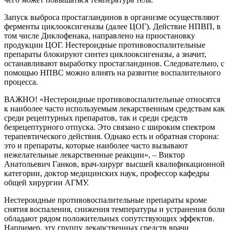
Запуск выброса простагландинов в организме осуществляют
ферменты циклооксигеназы (далее ЦОГ). Действие НПВП, в
том числе Диклофенака, направлено на приостановку
продукции ЦОГ. Нестероидные противовоспалительные
препараты блокируют синтез циклооксигеназы, а значит,
останавливают выработку простагландинов. Следовательно, с
помощью НПВС можно влиять на развитие воспалительного
процесса.
ВАЖНО! «Нестероидные противовоспалительные относятся
к наиболее часто используемым лекарственным средствам как
среди рецептурных препаратов, так и среди средств
безрецептурного отпуска. Это связано с широким спектром
терапевтического действия. Однако есть и обратная сторона:
это и препараты, которые наиболее часто вызывают
нежелательные лекарственные реакции», – Виктор
Анатольевич Ганков, врач-хирург высшей квалификационной
категории, доктор медицинских наук, профессор кафедры
общей хирургии АГМУ.
Нестероидные противовоспалительные препараты кроме
снятия воспаления, снижения температуры и устранения боли
обладают рядом положительных сопутствующих эффектов.
Например, эту группу лекарственных средств врачи