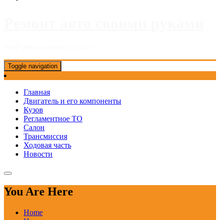
Ремонт авто своими руками
Информационный портал
Toggle navigation
Главная
Двигатель и его компоненты
Кузов
Регламентное ТО
Салон
Трансмиссия
Ходовая часть
Новости
You Are Here
Home