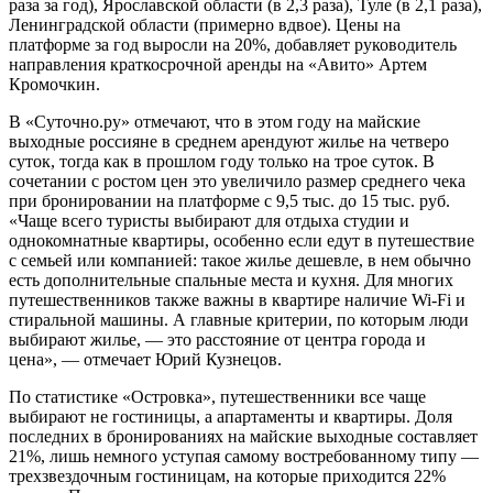
раза за год), Ярославской области (в 2,3 раза), Туле (в 2,1 раза),
Ленинградской области (примерно вдвое). Цены на
платформе за год выросли на 20%, добавляет руководитель
направления краткосрочной аренды на «Авито» Артем
Кромочкин.
В «Суточно.ру» отмечают, что в этом году на майские
выходные россияне в среднем арендуют жилье на четверо
суток, тогда как в прошлом году только на трое суток. В
сочетании с ростом цен это увеличило размер среднего чека
при бронировании на платформе с 9,5 тыс. до 15 тыс. руб.
«Чаще всего туристы выбирают для отдыха студии и
однокомнатные квартиры, особенно если едут в путешествие
с семьей или компанией: такое жилье дешевле, в нем обычно
есть дополнительные спальные места и кухня. Для многих
путешественников также важны в квартире наличие Wi-Fi и
cтиральной машины. А главные критерии, по которым люди
выбирают жилье, — это расстояние от центра города и
цена», — отмечает Юрий Кузнецов.
По статистике «Островка», путешественники все чаще
выбирают не гостиницы, а апартаменты и квартиры. Доля
последних в бронированиях на майские выходные составляет
21%, лишь немного уступая самому востребованному типу —
трехзвездочным гостиницам, на которые приходится 22%