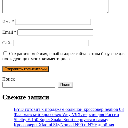
Имя
*
Email
*
Сайт
Сохранить моё имя, email и адрес сайта в этом браузере для
последующих моих комментариев.
Поиск
Поиск
Свежие записи
BYD готовит к продажам большой кроссовер Sealion 08
Флагманский кроссовер Wey V9X: версия для России
Shelby F-150 Super Snake Sport вернулся в гамму
Кроссоверы Xiaomi SkyNomad N90 и N70: двойная