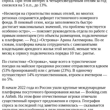
спроса. При этом интерес к четырехзвездочным отелям за год
снизился на 5 п.п., до 13%.
«Несмотря на строительство новых отелей, во многих
регионах сохраняется дефицит гостиничного номерного
фонда. В пиковый сезон, когда заполняемость быстро
достигает максимальных значений, эта проблема чувствуется
особенно остро», — поясняет руководитель отдела по работе с
прямым инвентарем (это объекты размещения, подключенные
к платформе. — Ред.) «Островка» Арина Актемирова. По ее
словам, платформа начала сотрудничать с самозанятыми
владельцами арендного жилья этой весной, меньше чем за
месяц к сервису подключилось порядка 10 тыс. рантье.
По статистике «Островка», чаще всего в туристические
поездки на майские праздники россияне отправляются вдвоем
(53% бронирований) или с детьми (23%). В одиночку
путешествуют 14% путешественников, втроем и вчетвером —
по 5%.
В начале 2022 года из России ушли крупные международные
платформы посуточного бронирования жилья — Booking.com
и Airbnb. На этом фоне отечественные игроки отмечали
существенный прирост предложения и спроса. География
спроса за последний год заметно изменилась — сказывается
закрытие авиасообщения в ряде привлекательных для