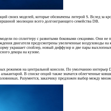
ций своих моделей, которые обозначены литерой S. Вслед за кр
 вершиной эволюции всего долгоиграющего семейства DB.
й модели по сплиттеру с развитыми боковыми секциями. Они не
ждения двигателя предусмотрены увеличенные воздуховоды на к
рму украшает спойлер, новый диффузор и две пары выхлопных п
ного декора на кузове.
вых режимов на центральной консоли. По умолчанию интерьер D
лькантарой. В списке опций также значатся облегченные ковши 
оловниках. Разумеется, заказчику предложен выбор между множ