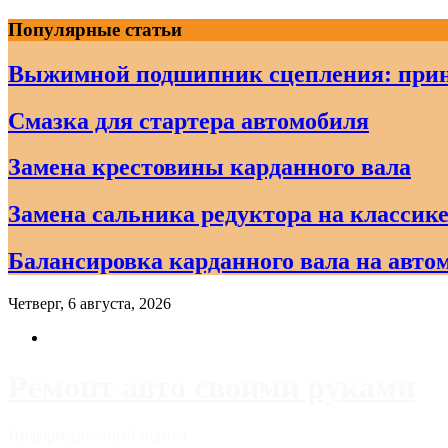
Skip
Популярные статьи
to
content
Выжимной подшипник сцепления: прин
Смазка для стартера автомобиля
Замена крестовины карданного вала
Замена сальника редуктора на классике
Балансировка карданного вала на авто
Четверг, 6 августа, 2026
Ремонт авто своими руками
Информационный портал