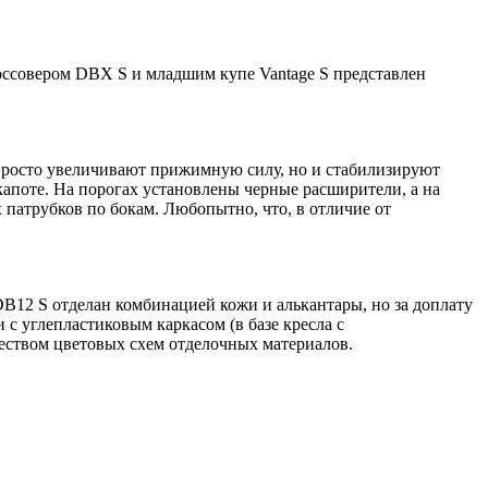
оссовером DBX S и младшим купе Vantage S представлен
 просто увеличивают прижимную силу, но и стабилизируют
апоте. На порогах установлены черные расширители, а на
атрубков по бокам. Любопытно, что, в отличие от
B12 S отделан комбинацией кожи и алькантары, но за доплату
с углепластиковым каркасом (в базе кресла с
еством цветовых схем отделочных материалов.