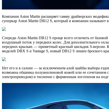
Компания Aston Martin расширяет гамму драйверских модифика
суперкар Aston Martin DB12 S, который в компании называют
Спереди Aston Martin DB12 S проще всего отличить от базово
воздушный поток у передних колес. Для дополнительного охла
передних крыльях — приметный красный шильдик S-версии. Ко
моделей DBX S и Vantage S, новый DB12 S лишен броского крас
Нет его и в салоне — за исключением алой шайбы выбора ездо
возможна обшивка полуанилиновой кожей или ее сочетанием с а
электроприводом) и тиснение с фирменным логотипом на подг