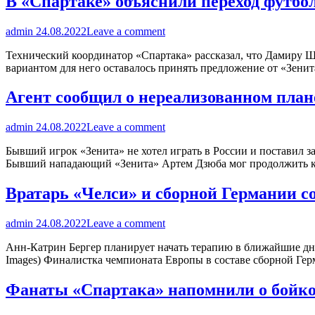
В «Спартаке» объяснили переход футбол
admin
24.08.2022
Leave a comment
Технический координатор «Спартака» рассказал, что Дамиру Ш
вариантом для него оставалось принять предложение от «Зени
Агент сообщил о нереализованном плане
admin
24.08.2022
Leave a comment
Бывший игрок «Зенита» не хотел играть в России и поставил з
Бывший нападающий «Зенита» Артем Дзюба мог продолжить 
Вратарь «Челси» и сборной Германии со
admin
24.08.2022
Leave a comment
Анн-Катрин Бергер планирует начать терапию в ближайшие дни
Images) Финалистка чемпионата Европы в составе сборной Ге
Фанаты «Спартака» напомнили о бойкоте