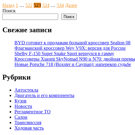
Пагинация
Назад
1
…
522
523
524
…
534
Далее
Поиск
записей
Поиск
Свежие записи
BYD готовит к продажам большой кроссовер Sealion 08
Флагманский кроссовер Wey V9X: версия для России
Shelby F-150 Super Snake Sport вернулся в гамму
Кроссоверы Xiaomi SkyNomad N90 и N70: двойная премь
Новые Porsche 718 (Boxster и Cayman): наперекор судьбе
Рубрики
Автостекла
Двигатель и его компоненты
Кузов
Новости
Регламентное ТО
Салон
Трансмиссия
Ходовая часть