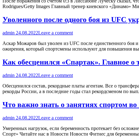
После поражения со счетом 0:3 в Лиссабоне Луческу сказал, ч
Rodrigues/Getty Images Главный тренер киевского «Динамо» М
Уволенного после одного боя из UFC ук
admin
24.08.2022
Leave a comment
Аскар Можаров был уволен из UFC после единственного боя и 
ожирения, который спортсмены используют для повышения вы
Как обесценился «Спартак». Главное о 
admin
24.08.2022
Leave a comment
Обесценился состав, рекордные платы агентам. Все о трансфе
рекорды России, а в последние годы стал рекордсменом по в
Что важно знать о занятиях спортом во
admin
24.08.2022
Leave a comment
Умеренных нагрузок, если беременность протекает без осложне
Спорт» Читайте нас в Новости Новости Фитнес для беременны