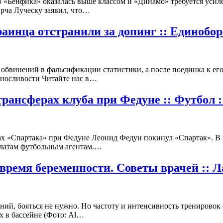
то «Бенфика» оказалась выше классом и «Динамо» требуется усил
ирча Луческу заявил, что…
раинца отстранили за допинг :: Единобор
обвинений в фальсификации статистики, а после поединка к его
носливости Читайте нас в…
трансферах клуба при Федуне :: Футбол 
рах «Спартака» при Федуне Леонид Федун покинул «Спартак». В
ыплатам футбольным агентам.…
 время беременности. Советы врачей :: 
ний, бояться не нужно. Но частоту и интенсивность тренировок
х в бассейне (Фото: Al…