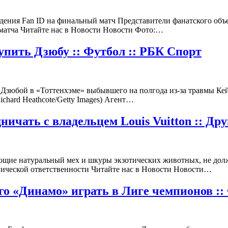
едения Fan ID на финальный матч Представители фанатского объ
матча Читайте нас в Новости Новости Фото:…
упить Дзюбу :: Футбол :: РБК Спорт
ь Дзюбой в «Тоттенхэме» выбывшего на полгода из-за травмы Ке
chard Heathcote/Getty Images) Агент…
чать с владельцем Louis Vuitton :: Дру
ующие натуральный мех и шкуры экзотических животных, не дол
гической ответственности Читайте нас в Новости Новости…
го «Динамо» играть в Лиге чемпионов ::