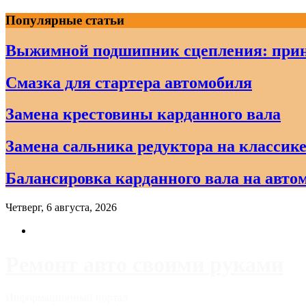
Skip
Популярные статьи
to
content
Выжимной подшипник сцепления: прин
Смазка для стартера автомобиля
Замена крестовины карданного вала
Замена сальника редуктора на классике
Балансировка карданного вала на авто
Четверг, 6 августа, 2026
Ремонт авто своими руками
Информационный портал