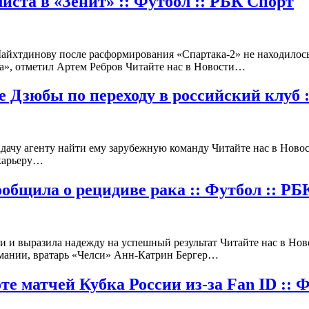
иста в «Зенит» :: Футбол :: РБК Спорт
айхтдинову после расформирования «Спартака-2» не находилось
та», отметил Артем Ребров Читайте нас в Новости…
 Дзюбы по переходу в российский клуб :
адачу агенту найти ему зарубежную команду Читайте нас в Ново
карьеру…
общила о рецидиве рака :: Футбол :: РБ
 и выразила надежду на успешный результат Читайте нас в Нов
рмании, вратарь «Челси» Анн‑Катрин Бергер…
 матчей Кубка России из-за Fan ID :: Ф