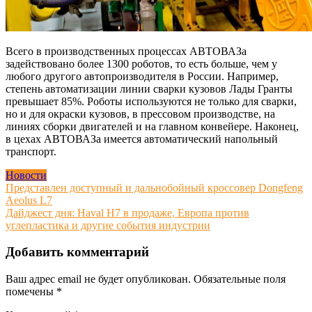
Всего в производственных процессах АВТОВАЗа
задействовано более 1300 роботов, то есть больше, чем у
любого другого автопроизводителя в России. Например,
степень автоматизации линии сварки кузовов Лады Гранты
превышает 85%. Роботы используются не только для сварки,
но и для окраски кузовов, в прессовом производстве, на
линиях сборки двигателей и на главном конвейере. Наконец,
в цехах АВТОВАЗа имеется автоматический напольный
транспорт.
Новости
Навигация
Представлен доступный и дальнобойный кроссовер Dongfeng
Aeolus L7
по
Дайджест дня: Haval H7 в продаже, Европа против
записям
углепластика и другие события индустрии
Добавить комментарий
Ваш адрес email не будет опубликован.
Обязательные поля
помечены
*