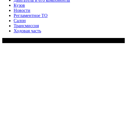
Двигатель и его компоненты
Кузов
Новости
Регламентное ТО
Салон
Трансмиссия
Ходовая часть
Copy Right Text |