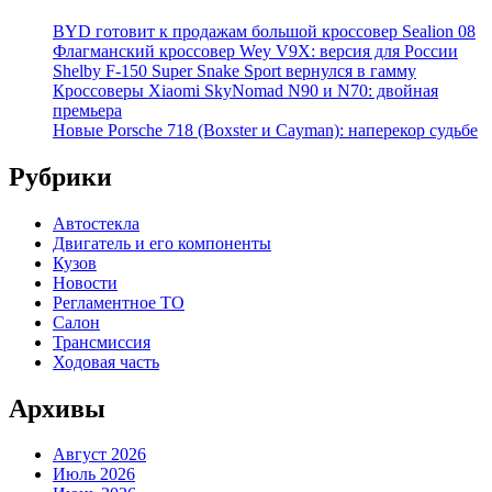
BYD готовит к продажам большой кроссовер Sealion 08
Флагманский кроссовер Wey V9X: версия для России
Shelby F-150 Super Snake Sport вернулся в гамму
Кроссоверы Xiaomi SkyNomad N90 и N70: двойная
премьера
Новые Porsche 718 (Boxster и Cayman): наперекор судьбе
Рубрики
Автостекла
Двигатель и его компоненты
Кузов
Новости
Регламентное ТО
Салон
Трансмиссия
Ходовая часть
Архивы
Август 2026
Июль 2026