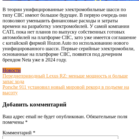
В теории унифицированные электромобильные шасси по
типу CIIC имеют большое будущее. В первую очередь они
позволяют уменьшить финансовые расходы и затраты
времени на разработку электромобилей. У самой компании
CATL пока нет планов по выпуску собственных готовых
автомобилей на платформе CIIC, зато уже имеется соглашение
с китайской фирмой Hozon Auto по использованию нового
унифицированного шасси. Первые серийные электромобили,
основанные на платформе CIIC, появятся под дочерним
брендом Neta уже в 2024 году.
Новости
Навигация
Переднеприводный Lexus RZ: меньше мощность и больше
запас хода
по
Porsche 911 установил новый мировой рекорд в подъеме на
записям
высоту
Добавить комментарий
Ваш адрес email не будет опубликован.
Обязательные поля
помечены
*
Комментарий
*