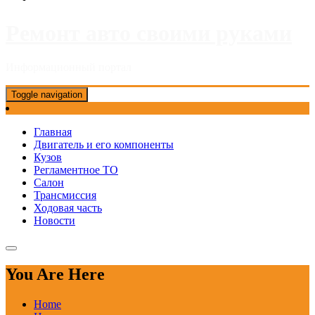
Ремонт авто своими руками
Информационный портал
Toggle navigation
Главная
Двигатель и его компоненты
Кузов
Регламентное ТО
Салон
Трансмиссия
Ходовая часть
Новости
You Are Here
Home