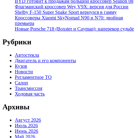
BYD готовит к продажам большой кроссовер Sealion 08
Флагманский кроссовер Wey V9X: версия для России
Shelby F-150 Super Snake Sport вернулся в гамму
Кроссоверы Xiaomi SkyNomad N90 и N70: двойная
премьера
Новые Porsche 718 (Boxster и Cayman): наперекор судьбе
Рубрики
Автостекла
Двигатель и его компоненты
Кузов
Новости
Регламентное ТО
Салон
Трансмиссия
Ходовая часть
Архивы
Август 2026
Июль 2026
Июнь 2026
Май 2026