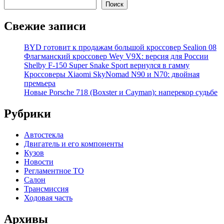
Поиск
Свежие записи
BYD готовит к продажам большой кроссовер Sealion 08
Флагманский кроссовер Wey V9X: версия для России
Shelby F-150 Super Snake Sport вернулся в гамму
Кроссоверы Xiaomi SkyNomad N90 и N70: двойная
премьера
Новые Porsche 718 (Boxster и Cayman): наперекор судьбе
Рубрики
Автостекла
Двигатель и его компоненты
Кузов
Новости
Регламентное ТО
Салон
Трансмиссия
Ходовая часть
Архивы