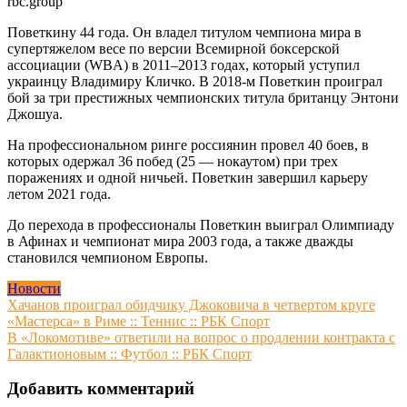
rbc.group
Поветкину 44 года. Он владел титулом чемпиона мира в
супертяжелом весе по версии Всемирной боксерской
ассоциации (WBA) в 2011–2013 годах, который уступил
украинцу Владимиру Кличко. В 2018-м Поветкин проиграл
бой за три престижных чемпионских титула британцу Энтони
Джошуа.
На профессиональном ринге россиянин провел 40 боев, в
которых одержал 36 побед (25 — нокаутом) при трех
поражениях и одной ничьей. Поветкин завершил карьеру
летом 2021 года.
До перехода в профессионалы Поветкин выиграл Олимпиаду
в Афинах и чемпионат мира 2003 года, а также дважды
становился чемпионом Европы.
Новости
Навигация
Хачанов проиграл обидчику Джоковича в четвертом круге
«Мастерса» в Риме :: Теннис :: РБК Спорт
по
В «Локомотиве» ответили на вопрос о продлении контракта с
записям
Галактионовым :: Футбол :: РБК Спорт
Добавить комментарий