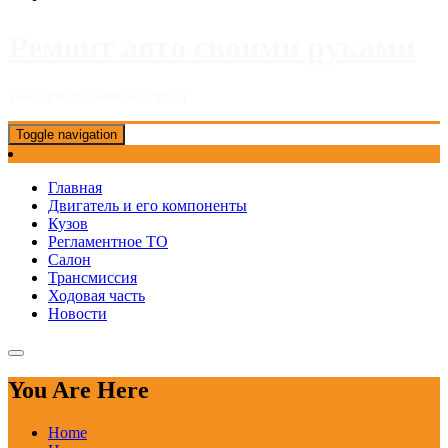
Ремонт авто своими руками
Информационный портал
Toggle navigation
Главная
Двигатель и его компоненты
Кузов
Регламентное ТО
Салон
Трансмиссия
Ходовая часть
Новости
You Are Here
Home