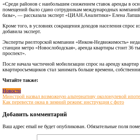
«Среди районов с наибольшим снижением ставок аренды в осн
помещений было сдано сотрудникам международных компаний, 
базы», — рассказала эксперт «ЦИАН.Аналитики» Елена Лапш
Кроме того, в условиях сокращения доходов населения спрос и
добавила эксперт.
Эксперты риелторской компании «Инком-Недвижимость» недав
станции метро «Новослободская», аренда квартиры стоит 36 тыс
проспект».
После начала частичной мобилизации спрос на аренду квартир в
квартиросъемщиков стал занимать больше времени, собственни
Читайте также:
Новости
Навигация
Минстрой назвал возможную альтернативу околонулевой ипотек
Как перевести окна в зимний режим: инструкция с фото
по
записям
Добавить комментарий
Ваш адрес email не будет опубликован.
Обязательные поля пом