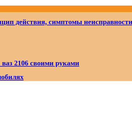
цип действия, симптомы неисправност
 ваз 2106 своими руками
мобилях