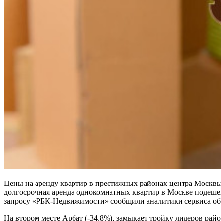
Цены на аренду квартир в престижных районах центра Москвы 
долгосрочная аренда однокомнатных квартир в Москве подешевела
запросу «РБК-Недвижимости» сообщили аналитики сервиса о
На втором месте Арбат (-34,8%), замыкает тройку лидеров ра