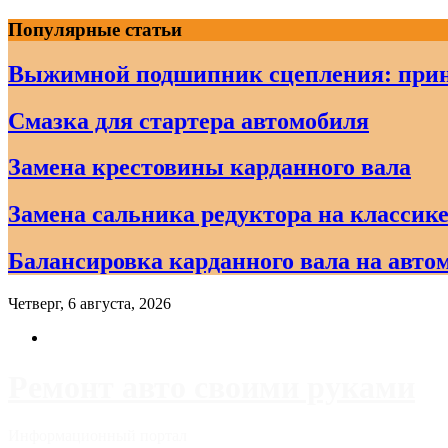
Skip
Популярные статьи
to
content
Выжимной подшипник сцепления: прин
Смазка для стартера автомобиля
Замена крестовины карданного вала
Замена сальника редуктора на классике
Балансировка карданного вала на авто
Четверг, 6 августа, 2026
Ремонт авто своими руками
Информационный портал