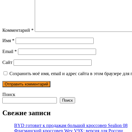
Комментарий
*
Имя
*
Email
*
Сайт
Сохранить моё имя, email и адрес сайта в этом браузере д
Поиск
Поиск
Свежие записи
BYD готовит к продажам большой кроссовер Sealion 08
Флагманский кроссовер Wey V9X: версия для России