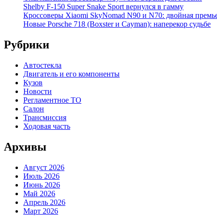
Shelby F-150 Super Snake Sport вернулся в гамму
Кроссоверы Xiaomi SkyNomad N90 и N70: двойная премь
Новые Porsche 718 (Boxster и Cayman): наперекор судьбе
Рубрики
Автостекла
Двигатель и его компоненты
Кузов
Новости
Регламентное ТО
Салон
Трансмиссия
Ходовая часть
Архивы
Август 2026
Июль 2026
Июнь 2026
Май 2026
Апрель 2026
Март 2026