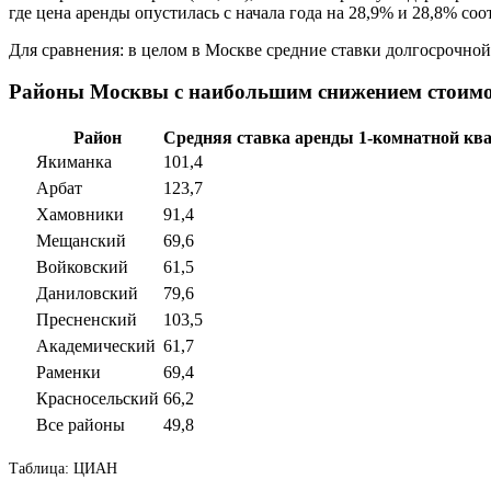
где цена аренды опустилась с начала года на 28,9% и 28,8% соо
Для сравнения: в целом в Москве средние ставки долгосрочной
Районы Москвы с наибольшим снижением стоимос
Район
Средняя ставка аренды 1-комнатной ква
Якиманка
101,4
Арбат
123,7
Хамовники
91,4
Мещанский
69,6
Войковский
61,5
Даниловский
79,6
Пресненский
103,5
Академический
61,7
Раменки
69,4
Красносельский
66,2
Все районы
49,8
Таблица: ЦИАН