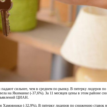
падают сильнее, чем в среднем по рынку. В пятерку лидеров п
 на Якиманке (-37,6%). За 11 месяцев цены в этом районе снизил
бъявлений ЦИАН.
йон Хамовники (-32,9%). В пятерку лидеров по снижению ставо