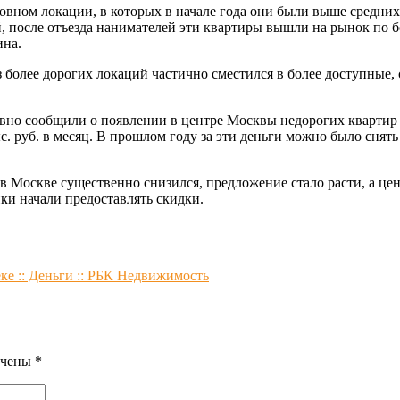
овном локации, в которых в начале года они были выше средни
после отъезда нанимателей эти квартиры вышли на рынок по бо
ина.
з более дорогих локаций частично сместился в более доступные
но сообщили о появлении в центре Москвы недорогих квартир 
. руб. в месяц. В прошлом году за эти деньги можно было снять
 Москве существенно снизился, предложение стало расти, а цены 
ки начали предоставлять скидки.
е :: Деньги :: РБК Недвижимость
ечены
*