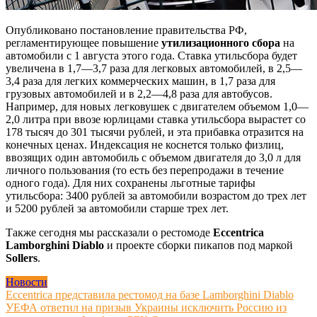
Опубликовано постановление правительства РФ,
регламентирующее повышение
утилизационного сбора
на
автомобили с 1 августа этого года. Ставка утильсбора будет
увеличена в 1,7—3,7 раза для легковых автомобилей, в 2,5—
3,4 раза для легких коммерческих машин, в 1,7 раза для
грузовых автомобилей и в 2,2—4,8 раза для автобусов.
Например, для новых легковушек с двигателем объемом 1,0—
2,0 литра при ввозе юрлицами ставка утильсбора вырастет со
178 тысяч до 301 тысячи рублей, и эта прибавка отразится на
конечных ценах. Индексация не коснется только физлиц,
ввозящих один автомобиль с объемом двигателя до 3,0 л для
личного пользования (то есть без перепродажи в течение
одного года). Для них сохранены льготные тарифы
утильсбора: 3400 рублей за автомобили возрастом до трех лет
и 5200 рублей за автомобили старше трех лет.
Также сегодня мы рассказали о рестомоде
Eccentrica
Lamborghini Diablo
и проекте сборки пикапов под маркой
Sollers
.
Новости
Навигация
Eccentrica представила рестомод на базе Lamborghini Diablo
УЕФА ответил на призыв Украины исключить Россию из
по