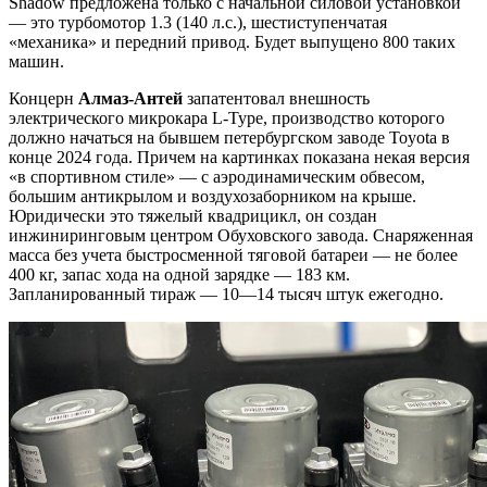
Shadow предложена только с начальной силовой установкой
— это турбомотор 1.3 (140 л.с.), шестиступенчатая
«механика» и передний привод. Будет выпущено 800 таких
машин.
Концерн
Алмаз-Антей
запатентовал внешность
электрического микрокара L-Type, производство которого
должно начаться на бывшем петербургском заводе Toyota в
конце 2024 года. Причем на картинках показана некая версия
«в спортивном стиле» — с аэродинамическим обвесом,
большим антикрылом и воздухозаборником на крыше.
Юридически это тяжелый квадрицикл, он создан
инжиниринговым центром Обуховского завода. Снаряженная
масса без учета быстросменной тяговой батареи — не более
400 кг, запас хода на одной зарядке — 183 км.
Запланированный тираж — 10—14 тысяч штук ежегодно.