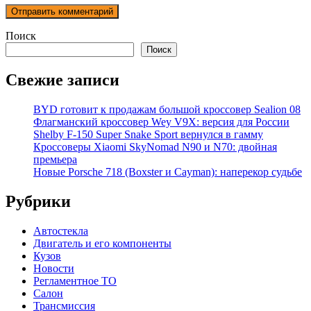
Поиск
Поиск
Свежие записи
BYD готовит к продажам большой кроссовер Sealion 08
Флагманский кроссовер Wey V9X: версия для России
Shelby F-150 Super Snake Sport вернулся в гамму
Кроссоверы Xiaomi SkyNomad N90 и N70: двойная
премьера
Новые Porsche 718 (Boxster и Cayman): наперекор судьбе
Рубрики
Автостекла
Двигатель и его компоненты
Кузов
Новости
Регламентное ТО
Салон
Трансмиссия