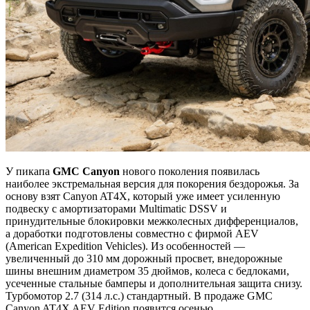
У пикапа
GMC
Canyon
нового поколения появилась
наиболее экстремальная версия для покорения бездорожья. За
основу взят Canyon AT4X, который уже имеет усиленную
подвеску с амортизаторами Multimatic DSSV и
принудительные блокировки межколесных дифференциалов,
а доработки подготовлены совместно с фирмой AEV
(American Expedition Vehicles). Из особенностей —
увеличенный до 310 мм дорожный просвет, внедорожные
шины внешним диаметром 35 дюймов, колеса с бедлоками,
усеченные стальные бамперы и дополнительная защита снизу.
Турбомотор 2.7 (314 л.с.) стандартный. В продаже GMC
Canyon AT4X AEV Edition появится осенью.