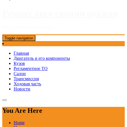
Ремонт авто своими руками
Информационный портал
Toggle navigation
Главная
Двигатель и его компоненты
Кузов
Регламентное ТО
Салон
Трансмиссия
Ходовая часть
Новости
You Are Here
Home