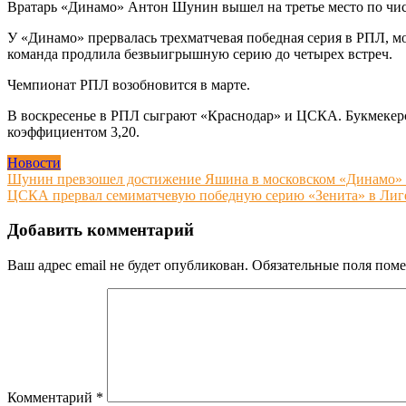
Вратарь «Динамо» Антон Шунин вышел на третье место по числ
У «Динамо» прервалась трехматчевая победная серия в РПЛ, мос
команда продлила безвыигрышную серию до четырех встреч.
Чемпионат РПЛ возобновится в марте.
В воскресенье в РПЛ сыграют «Краснодар» и ЦСКА. Букмекерс
коэффициентом 3,20.
Новости
Навигация
Шунин превзошел достижение Яшина в московском «Динамо» :
ЦСКА прервал семиматчевую победную серию «Зенита» в Лиге 
по
записям
Добавить комментарий
Ваш адрес email не будет опубликован.
Обязательные поля пом
Комментарий
*