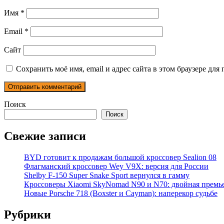
Имя
*
Email
*
Сайт
Сохранить моё имя, email и адрес сайта в этом браузере д
Поиск
Поиск
Свежие записи
BYD готовит к продажам большой кроссовер Sealion 08
Флагманский кроссовер Wey V9X: версия для России
Shelby F-150 Super Snake Sport вернулся в гамму
Кроссоверы Xiaomi SkyNomad N90 и N70: двойная премь
Новые Porsche 718 (Boxster и Cayman): наперекор судьбе
Рубрики