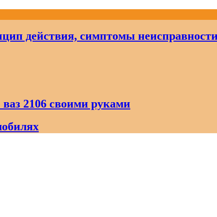
цип действия, симптомы неисправност
 ваз 2106 своими руками
мобилях