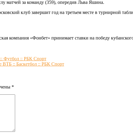
у матчей за команду (359), опередив Льва Яшина.
ковский клуб завершит год на третьем месте в турнирной таблиц
кая компания «Фонбет» принимает ставки на победу кубанског
: Футбол :: РБК Спорт
ВТБ :: Баскетбол :: РБК Спорт
ечены
*