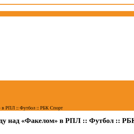
 в РПЛ :: Футбол :: РБК Спорт
ду над «Факелом» в РПЛ :: Футбол :: РБ