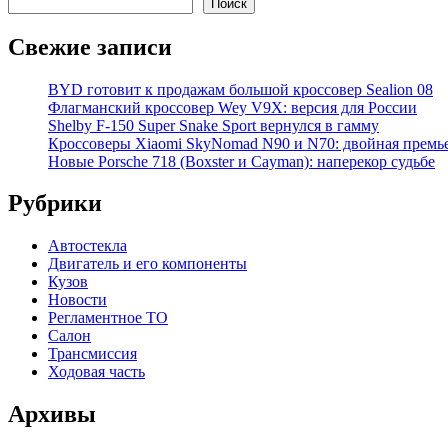
Поиск
Свежие записи
BYD готовит к продажам большой кроссовер Sealion 08
Флагманский кроссовер Wey V9X: версия для России
Shelby F-150 Super Snake Sport вернулся в гамму
Кроссоверы Xiaomi SkyNomad N90 и N70: двойная премь
Новые Porsche 718 (Boxster и Cayman): наперекор судьбе
Рубрики
Автостекла
Двигатель и его компоненты
Кузов
Новости
Регламентное ТО
Салон
Трансмиссия
Ходовая часть
Архивы