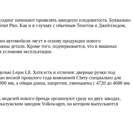
олдинг начинают проявлять завидную плодовитость. Буквально
enet Plus. Как и в случаях с обычным Тенетом и Джейлэндом,
нно автомобили лягут в основу продукции нового
ажны детали. Кроме того, подчеркивается, что в машинах
м условиям эксплуатации.
елью Lepas L8. Хотя есть и отличия: дверные ручки под
дан весной прошлого года компанией Chery специально для
800 мм, а общая длина, напротив, уменьшена с 4720 до 4688 мм.
 моделей нового бренда организуют сразу на двух заводах,
 калужским заводом Volkswagen, на котором выпускаются