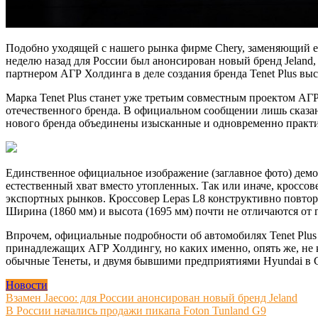
Подобно уходящей с нашего рынка фирме Chery, заменяющий е
неделю назад для России был анонсирован новый бренд Jeland,
партнером АГР Холдинга в деле создания бренда Tenet Plus вы
Марка Tenet Plus станет уже третьим совместным проектом АГР
отечественного бренда. В официальном сообщении лишь сказано
нового бренда объединены изысканные и одновременно практ
Единственное официальное изображение (заглавное фото) демон
естественный хват вместо утопленных. Так или иначе, кроссов
экспортных рынков. Кроссовер Lepas L8 конструктивно повторяе
Ширина (1860 мм) и высота (1695 мм) почти не отличаются от 
Впрочем, официальные подробности об автомобилях Tenet Plus с
принадлежащих АГР Холдингу, но каких именно, опять же, не 
обычные Тенеты, и двумя бывшими предприятиями Hyundai в С
Новости
Навигация
Взамен Jaecoo: для России анонсирован новый бренд Jeland
В России начались продажи пикапа Foton Tunland G9