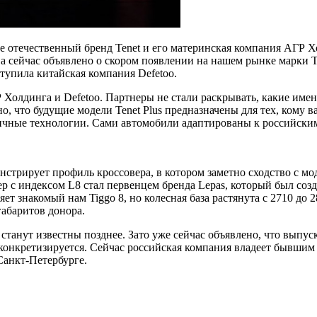
е отечественный бренд Tenet и его материнская компания АГР Х
 а сейчас объявлено о скором появлении на нашем рынке марки T
ступила китайская компания Defetoo.
 Холдинга и Defetoo. Партнеры не стали раскрывать, какие име
, что будущие модели Tenet Plus предназначены для тех, кому в
ичные технологии. Сами автомобили адаптированы к российски
стрирует профиль кроссовера, в котором заметно сходство с мод
ер с индексом L8 стал первенцем бренда Lepas, который был соз
т знакомый нам Tiggo 8, но колесная база растянута с 2710 до 2
габаритов донора.
танут известны позднее. Зато уже сейчас объявлено, что выпуск
конкретизируется. Сейчас российская компания владеет бывшим
анкт-Петербурге.