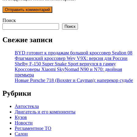
Поиск
Поиск
Свежие записи
BYD готовит к продажам большой кроссовер Sealion 08
Флагманский кроссовер Wey V9X: версия для России
Shelby F-150 Super Snake Sport вернулся в гамму
Кроссоверы Xiaomi SkyNomad N90 и N70: двойная
премьера
Новые Porsche 718 (Boxster и Cayman): наперекор судьбе
Рубрики
Автостекла
Двигатель и его компоненты
Кузов
Новости
Регламентное ТО
Салон