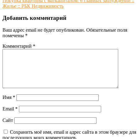
Покупка квартиры с маткапиталом: 6 главных заблуждений ::
записям
Жилье :: РБК Недвижимость
Добавить комментарий
Ваш адрес email не будет опубликован.
Обязательные поля
помечены
*
Комментарий
*
Имя
*
Email
*
Сайт
Сохранить моё имя, email и адрес сайта в этом браузере для
последующих моих комментариев.