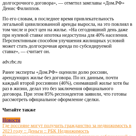
долгосрочного договора», — отметил замглавы «Дом.РФ»
Денис Филиппов.
По его словам, в последнее время привлекательность
легальной цивилизованной аренды выросла, на это повлиял в
том числе и рост цен на жилье. «На сегодняшний день даже
при нулевой ставке ипотека недоступна для 40% населения.
Перспективным способом улучшения жилищных условий
может стать долгосрочная аренда по субсидируемой
ставке», — считает он.
adv.rbc.ru
Ранее эксперты «Дом.РФ» оценили долю россиян,
арендующих жилье без договора. По их данным, почти
каждый второй россиянин (46%), снимавший жилье хотя бы
раз в жизни, делал это без заключения официального
договора. При этом 85% респондентов заявили, что готовы
рассмотреть официальное оформление сделки.
Читайте также
Новости
Навигация
Где россияне могут получить гражданство за недвижимость в
2023 году :: Деньги :: РБК Недвижимость
по