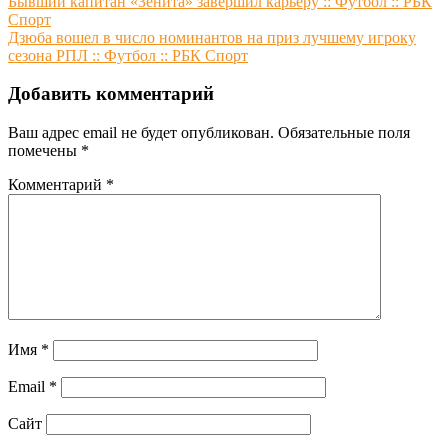
Навигация
Бывший капитан «Зенита» завершил карьеру :: Футбол :: РБК
Спорт
по
Дзюба вошел в число номинантов на приз лучшему игроку
записям
сезона РПЛ :: Футбол :: РБК Спорт
Добавить комментарий
Ваш адрес email не будет опубликован.
Обязательные поля
помечены
*
Комментарий
*
Имя
*
Email
*
Сайт