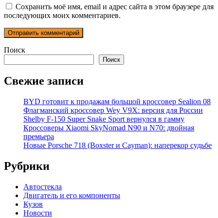
Сохранить моё имя, email и адрес сайта в этом браузере для
последующих моих комментариев.
Поиск
Поиск
Свежие записи
BYD готовит к продажам большой кроссовер Sealion 08
Флагманский кроссовер Wey V9X: версия для России
Shelby F-150 Super Snake Sport вернулся в гамму
Кроссоверы Xiaomi SkyNomad N90 и N70: двойная
премьера
Новые Porsche 718 (Boxster и Cayman): наперекор судьбе
Рубрики
Автостекла
Двигатель и его компоненты
Кузов
Новости