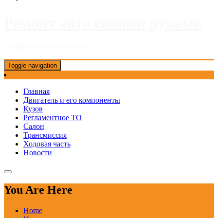
Ремонт авто своими руками
Информационный портал
Toggle navigation
Главная
Двигатель и его компоненты
Кузов
Регламентное ТО
Салон
Трансмиссия
Ходовая часть
Новости
You Are Here
Home