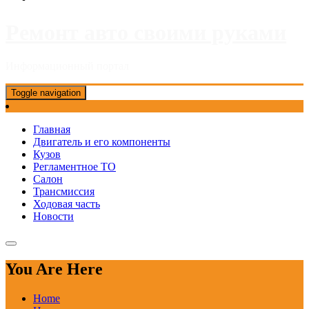
Ремонт авто своими руками
Информационный портал
Toggle navigation
Главная
Двигатель и его компоненты
Кузов
Регламентное ТО
Салон
Трансмиссия
Ходовая часть
Новости
You Are Here
Home