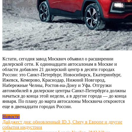
Кстати, сегодня завод Москвич объявил о расширении
дилерской сети. К одиннадцати автосалонам в Москве и
области добавлен 21 дилерский центр в десяти городах
России: это Санкт-Петербург, Новосибирск, Екатеринбург,
Ижевск, Кемерово, Краснодар, Нижний Новгород,
Набережные Челны, Ростов-на-Дону и Уфа. Отгрузки
автомобилей в дилерские центры Санкт-Петербурга должны
начаться до конца этой недели, а в другие города — до конца
января. По плану до марта автосалоны Москвича откроются
еще в двенадцати городах России.
Новости
Навигация
Дайджест дня: обновленный ID.3, Chery в Европе и другие
события индустрии
по