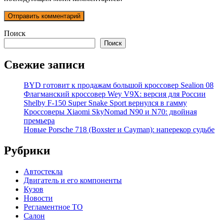
Поиск
Поиск
Свежие записи
BYD готовит к продажам большой кроссовер Sealion 08
Флагманский кроссовер Wey V9X: версия для России
Shelby F-150 Super Snake Sport вернулся в гамму
Кроссоверы Xiaomi SkyNomad N90 и N70: двойная
премьера
Новые Porsche 718 (Boxster и Cayman): наперекор судьбе
Рубрики
Автостекла
Двигатель и его компоненты
Кузов
Новости
Регламентное ТО
Салон