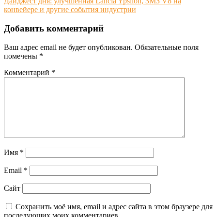
Дайджест дня: улучшенная Lancia Ypsilon, ЗМЗ V8 на
записям
конвейере и другие события индустрии
Добавить комментарий
Ваш адрес email не будет опубликован.
Обязательные поля
помечены
*
Комментарий
*
Имя
*
Email
*
Сайт
Сохранить моё имя, email и адрес сайта в этом браузере для
последующих моих комментариев.