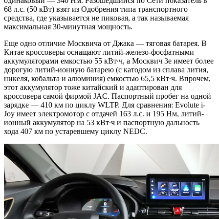
одинаковый — 340 Нм. Разошедшийся по Сети показатель в
68 л.с. (50 кВт) взят из Одобрения типа транспортного
средства, где указывается не пиковая, а так называемая
максимальная 30-минутная мощность.
Еще одно отличие Москвича от Джака — тяговая батарея. В
Китае кроссоверы оснащают литий-железо-фосфатными
аккумуляторами емкостью 55 кВт∙ч, а Москвич 3е имеет более
дорогую литий-ионную батарею (с катодом из сплава лития,
никеля, кобальта и алюминия) емкостью 65,5 кВт∙ч. Впрочем,
этот аккумулятор тоже китайский и адаптирован для
кроссовера самой фирмой JAC. Паспортный пробег на одной
зарядке — 410 км по циклу WLTP. Для сравнения: Evolute i-
Joy имеет электромотор с отдачей 163 л.с. и 195 Нм, литий-
ионный аккумулятор на 53 кВт∙ч и паспортную дальность
хода 407 км по устаревшему циклу NEDC.