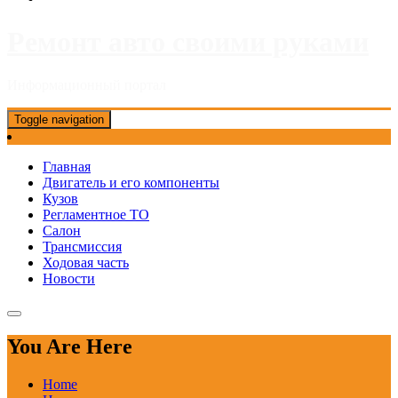
Ремонт авто своими руками
Информационный портал
Toggle navigation
Главная
Двигатель и его компоненты
Кузов
Регламентное ТО
Салон
Трансмиссия
Ходовая часть
Новости
You Are Here
Home