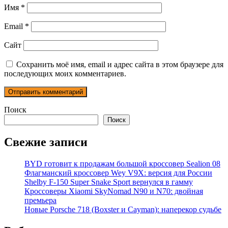
Имя
*
Email
*
Сайт
Сохранить моё имя, email и адрес сайта в этом браузере для
последующих моих комментариев.
Поиск
Поиск
Свежие записи
BYD готовит к продажам большой кроссовер Sealion 08
Флагманский кроссовер Wey V9X: версия для России
Shelby F-150 Super Snake Sport вернулся в гамму
Кроссоверы Xiaomi SkyNomad N90 и N70: двойная
премьера
Новые Porsche 718 (Boxster и Cayman): наперекор судьбе