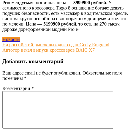
Рекомендуемая розничная цена —
3999900 рублей
. У
семиместного кроссовера Tiggo 8 оснащение богаче: девять
подушек безопасности, есть массажер в водительском кресле,
система кругового обзора с «прозрачным днищем» и кое-что
по мелочи. Цена —
5199900 рублей
, то есть на 270 тысяч
дороже дореформенной модели Pro e+.
Новости
Навигация
На российский рынок выходит седан Geely Emgrand
Автотор начал выпуск кроссоверов BAIC X7
по
записям
Добавить комментарий
Ваш адрес email не будет опубликован.
Обязательные поля
помечены
*
Комментарий
*