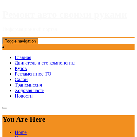
Ремонт авто своими руками
Информационный портал
Toggle navigation
Главная
Двигатель и его компоненты
Кузов
Регламентное ТО
Салон
Трансмиссия
Ходовая часть
Новости
You Are Here
Home