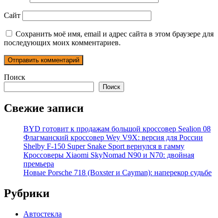
Сайт
Сохранить моё имя, email и адрес сайта в этом браузере для
последующих моих комментариев.
Поиск
Поиск
Свежие записи
BYD готовит к продажам большой кроссовер Sealion 08
Флагманский кроссовер Wey V9X: версия для России
Shelby F-150 Super Snake Sport вернулся в гамму
Кроссоверы Xiaomi SkyNomad N90 и N70: двойная
премьера
Новые Porsche 718 (Boxster и Cayman): наперекор судьбе
Рубрики
Автостекла