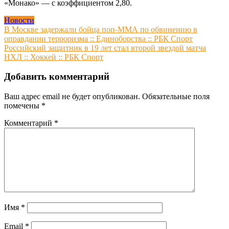
«Монако» — с коэффициентом 2,80.
Новости
Навигация
В Москве задержали бойца поп-ММА по обвинению в
оправдании терроризма :: Единоборства :: РБК Спорт
по
Российский защитник в 19 лет стал второй звездой матча
записям
НХЛ :: Хоккей :: РБК Спорт
Добавить комментарий
Ваш адрес email не будет опубликован.
Обязательные поля
помечены
*
Комментарий
*
Имя
*
Email
*