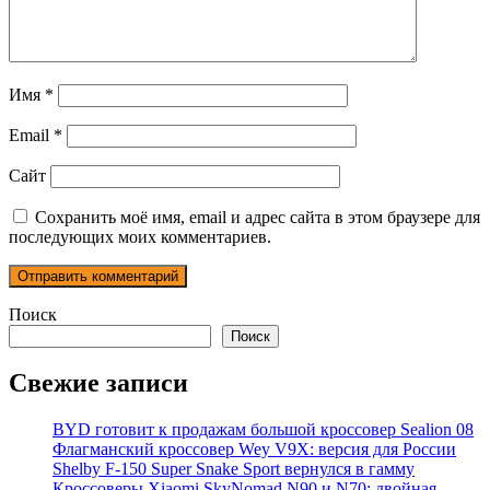
Имя
*
Email
*
Сайт
Сохранить моё имя, email и адрес сайта в этом браузере для
последующих моих комментариев.
Поиск
Поиск
Свежие записи
BYD готовит к продажам большой кроссовер Sealion 08
Флагманский кроссовер Wey V9X: версия для России
Shelby F-150 Super Snake Sport вернулся в гамму
Кроссоверы Xiaomi SkyNomad N90 и N70: двойная