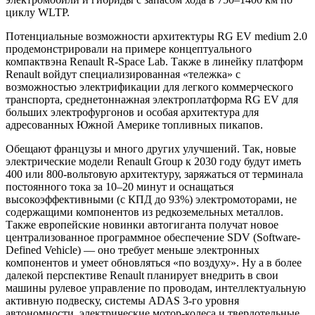
циклу WLTP.
Потенциальные возможности архитектуры RG EV medium 2.0
продемонстрировали на примере концептуального
компактвэна Renault R-Space Lab. Также в линейку платформ
Renault войдут специализированная «тележка» с
возможностью электрификации для легкого коммерческого
транспорта, среднетоннажная электроплатформа RG EV для
больших электрофургонов и особая архитектура для
адресованных Южной Америке топливных пикапов.
Обещают французы и много других улучшений. Так, новые
электрические модели Renault Group к 2030 году будут иметь
400 или 800-вольтовую архитектуру, заряжаться от терминала
постоянного тока за 10–20 минут и оснащаться
высокоэффективными (с КПД до 93%) электромоторами, не
содержащими компонентов из редкоземельных металлов.
Также европейские новинки автогиганта получат новое
централизованное программное обеспечение SDV (Software-
Defined Vehicle) — оно требует меньше электронных
компонентов и умеет обновляться «по воздуху». Ну а в более
далекой перспективе Renault планирует внедрить в свои
машины рулевое управление по проводам, интеллектуальную
активную подвеску, системы ADAS 3-го уровня
автономности, электрические мотор-колеса и твердотельные