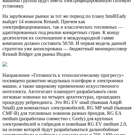
машины группы будут иметь электрифицированную силовую
установку.
На зарубежные рынки за тот же период по плану futuREady
выйдет 14 новинок Renault. Причем как
электрифицированных, так и классических топливных —
адаптированных под реалии конкретных стран. К концу
десятилетия их соотношение в международной гамме
компании должно составить 50:50. И первая модель данной
стратегии уже анонсирована — бюджетный миникроссовер
Renault Bridger для рынка Индии.
Направление «Готовность к технологическому прогрессу»
посвящено развитию модульных платформ и электроники
машин, а также широкому применению искусственного
интеллекта. Автогигант планирует разрабатывать свои
легковые новинки на четырех архитектурах, прошедших
процедуру ребрендинга. Это RG EV small (бывшая AmpR
Small) для компактных электромобилей, RG MP small (бывшая
CMF-B) для топливных новинок разных брендов, RG EA
medium (разработана совместно с Geely) для крупных
электромобилей и гибридов и новейшая RG EV medium 2.0,
на основе которой будут разрабатываться дальнобойные
электромобили и гибриды с запасом хода в 750–1400 км по