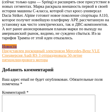
(сейчас только одна — Spring) и расширять свое присутствие в
новых сегментах. Марка раскрыла внешность первой в своей
истории машины С-класса, которой стал кросс-универсал
Dacia Striker. Alpine готовит новое поколение спорткара A110,
которое получит новейшую платформу APP, рассчитанную на
установку как чисто электрических, так и ДВС-компонентов.
А вот ранее анонсированным планам марки по выходу на
американский рынок, видимо, не суждено сбыться. Из-за
тарифов Трампа от этой идеи отказались.
Новости
Навигация
Представлен роскошный электровэн Mercedes-Benz VLE
Спецверсия Audi RS 3 отпраздновала 50-летие
по
пятицилиндрового мотора
записям
Добавить комментарий
Ваш адрес email не будет опубликован.
Обязательные поля
помечены
*
Комментарий
*