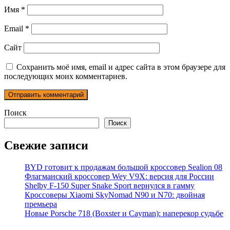
Имя
*
Email
*
Сайт
Сохранить моё имя, email и адрес сайта в этом браузере для
последующих моих комментариев.
Поиск
Поиск
Свежие записи
BYD готовит к продажам большой кроссовер Sealion 08
Флагманский кроссовер Wey V9X: версия для России
Shelby F-150 Super Snake Sport вернулся в гамму
Кроссоверы Xiaomi SkyNomad N90 и N70: двойная
премьера
Новые Porsche 718 (Boxster и Cayman): наперекор судьбе