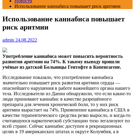
Новости
Использование каннабиса повышает риск аритмии
Использование каннабиса повышает
риск аритмии
admin
24.08.2022
Употребление каннабиса может повысить вероятность
развития аритмии на 74%. К такому выводу пришли
учёные из датской Больницы Гентофте в Копенгагене.
Исследование показало, что употребление каннабиса
значительно повышает риск развития аритмии сердца —
опаснейшего нарушения в работе важнейшего органа нашего
тела. Исследователи из Дании обнаружили, что если какие-то
люди принимают каннабис в качестве разрешённого
препарата для лечения хронической боли, то у них риск
аритмии вырастает на 74%. Применение каннабиса в США в
качестве терапевтического средства резко выросло, и когда-то
считавшуюся наркотической субстанцию тихо легализуют по
всей стране. Сейчас каннабис доступен в рекреационных
целях в 19 американских штатах и округе Колумбия, а в