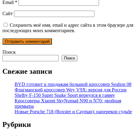
Email
*
Сайт
Сохранить моё имя, email и адрес сайта в этом браузере для
последующих моих комментариев.
Поиск
Поиск
Свежие записи
BYD готовит к продажам большой кроссовер Sealion 08
Флагманский кроссовер Wey V9X: версия для России
Shelby F-150 Super Snake Sport вернулся в гамму
Кроссоверы Xiaomi SkyNomad N90 и N70: двойная
премьера
Новые Porsche 718 (Boxster и Cayman): наперекор судьбе
Рубрики