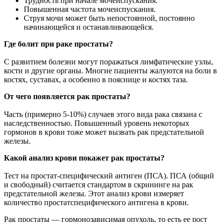
Трудность при начале мочеиспускания.
Повышенная частота мочеиспускания.
Струя мочи может быть непостоянной, постоянно
начинающейся и останавливающейся.
Где болит при раке простаты?
С развитием болезни могут поражаться лимфатические узлы,
кости и другие органы. Многие пациенты жалуются на боли в
костях, суставах, а особенно в пояснице и костях таза.
От чего появляется рак простаты?
Часть (примерно 5-10%) случаев этого вида рака связана с
наследственностью. Повышенный уровень некоторых
гормонов в крови тоже может вызвать рак предстательной
железы.
Какой анализ крови покажет рак простаты?
Тест на простат-специфический антиген (ПСА). ПСА (общий
и свободный) считается стандартом в скрининге на рак
предстательной железы. Этот анализ крови измеряет
количество простатспецифического антигена в крови.
Рак простаты — гормонозависимая опухоль, то есть ее рост