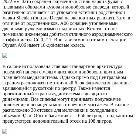
2922 мм. Зато сохранен фирменный стиль марки Qiyuan с
плавными обводами кузова и монобровью спереди, который
разительно отличается от угловатой эстетики родственной
марки Shenlan (она же Deepal на экспортных рынках). Зато, в
отличие от родственников, A06 оснащен утопленными
дверными ручками взамен выдвижных. Кстати, это не
помешало инженерам добиться отличного аэродинамического
коэффициента Cd 0,217. Вне зависимости от комплектации
Qiyuan A06 имеет 18-дюймовые колеса.
В салоне использована ставшая стандартной архитектура
передней панели с малым дисплеем приборов и крупным
планшетом медиасистемы. Однако прямо под центральном
экраном расположен нетипичный блок физических клавиш с
вращающейся рукояткой по центру. Также имеются
проекционный экран и аудиосистема с двадцатью
динамиками. Все сиденья могут принимать полулежачее
положение и оснащены многоточечным массажем. В салоне
расположено 38 отсеков для мелочовки и холодильник
объемом 9,5 л. Объем багажника — 656 литров, а под капотом
предусмотрен дополнительный отсек на 108 литров.