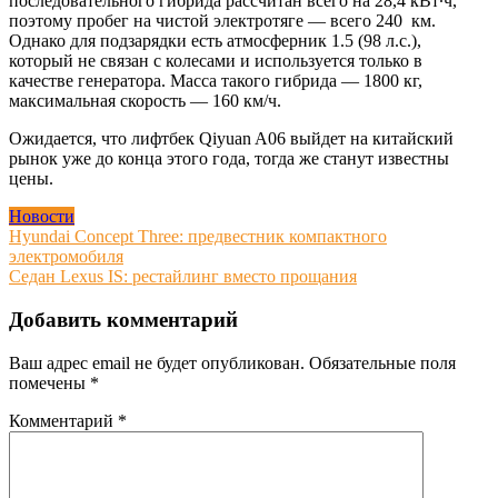
последовательного гибрида рассчитан всего на 28,4 кВт∙ч,
поэтому пробег на чистой электротяге — всего 240 км.
Однако для подзарядки есть атмосферник 1.5 (98 л.с.),
который не связан с колесами и используется только в
качестве генератора. Масса такого гибрида — 1800 кг,
максимальная скорость — 160 км/ч.
Ожидается, что лифтбек Qiyuan A06 выйдет на китайский
рынок уже до конца этого года, тогда же станут известны
цены.
Новости
Навигация
Hyundai Concept Three: предвестник компактного
электромобиля
по
Седан Lexus IS: рестайлинг вместо прощания
записям
Добавить комментарий
Ваш адрес email не будет опубликован.
Обязательные поля
помечены
*
Комментарий
*