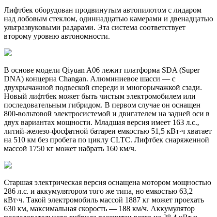
Лифтбек оборудован продвинутым автопилотом с лидаром
над лобовым стеклом, одиннадцатью камерами и двенадцатью
ультразвуковыми радарами. Эта система соответствует
второму уровню автономности.
В основе модели Qiyuan A06 лежит платформа SDA (Super
DNA) концерна Changan. Алюминиевое шасси — с
двухрычажной подвеской спереди и многорычажкой сзади.
Новый лифтбек может быть чистым электромобилем или
последовательным гибридом. В первом случае он оснащен
800-вольтовой электросистемой и двигателем на задней оси в
двух вариантах мощности. Младшая версия имеет 163 л.с.,
литий-железо-фосфатной батареи емкостью 51,5 кВт∙ч хватает
на 510 км без пробега по циклу CLTC. Лифтбек снаряженной
массой 1750 кг может набрать 160 км/ч.
Старшая электрическая версия оснащена мотором мощностью
286 л.с. и аккумулятором того же типа, но емкостью 63,2
кВт∙ч. Такой электромобиль массой 1887 кг может проехать
630 км, максимальная скорость — 188 км/ч. Аккумулятор