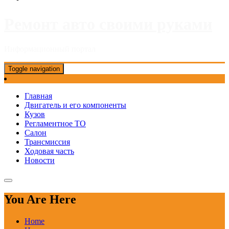
Ремонт авто своими руками
Информационный портал
Toggle navigation
Главная
Двигатель и его компоненты
Кузов
Регламентное ТО
Салон
Трансмиссия
Ходовая часть
Новости
You Are Here
Home