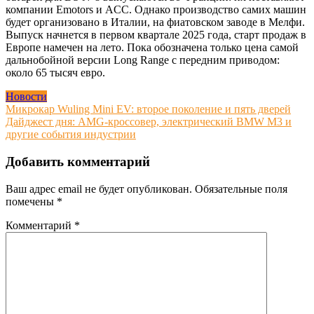
компании Emotors и ACC. Однако производство самих машин
будет организовано в Италии, на фиатовском заводе в Мелфи.
Выпуск начнется в первом квартале 2025 года, старт продаж в
Европе намечен на лето. Пока обозначена только цена самой
дальнобойной версии Long Range с передним приводом:
около 65 тысяч евро.
Новости
Навигация
Микрокар Wuling Mini EV: второе поколение и пять дверей
Дайджест дня: AMG-кроссовер, электрический BMW M3 и
по
другие события индустрии
записям
Добавить комментарий
Ваш адрес email не будет опубликован.
Обязательные поля
помечены
*
Комментарий
*