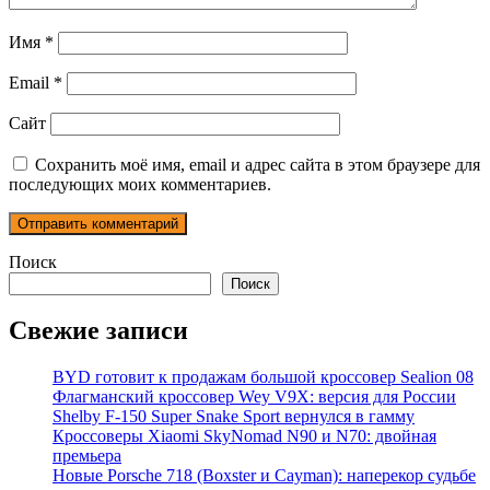
Имя
*
Email
*
Сайт
Сохранить моё имя, email и адрес сайта в этом браузере для
последующих моих комментариев.
Поиск
Поиск
Свежие записи
BYD готовит к продажам большой кроссовер Sealion 08
Флагманский кроссовер Wey V9X: версия для России
Shelby F-150 Super Snake Sport вернулся в гамму
Кроссоверы Xiaomi SkyNomad N90 и N70: двойная
премьера
Новые Porsche 718 (Boxster и Cayman): наперекор судьбе