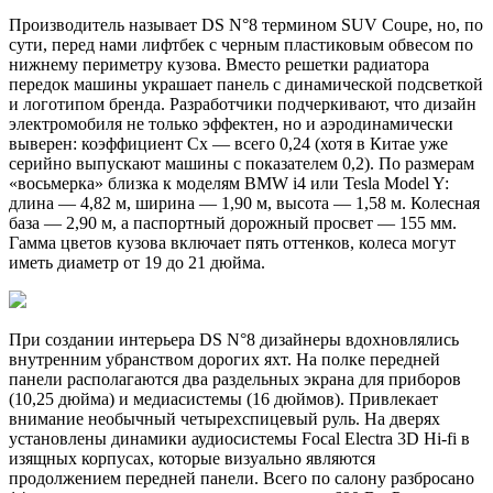
Производитель называет DS N°8 термином SUV Coupe, но, по
сути, перед нами лифтбек с черным пластиковым обвесом по
нижнему периметру кузова. Вместо решетки радиатора
передок машины украшает панель с динамической подсветкой
и логотипом бренда. Разработчики подчеркивают, что дизайн
электромобиля не только эффектен, но и аэродинамически
выверен: коэффициент Cx — всего 0,24 (хотя в Китае уже
серийно выпускают машины с показателем 0,2). По размерам
«восьмерка» близка к моделям BMW i4 или Tesla Model Y:
длина — 4,82 м, ширина — 1,90 м, высота — 1,58 м. Колесная
база — 2,90 м, а паспортный дорожный просвет — 155 мм.
Гамма цветов кузова включает пять оттенков, колеса могут
иметь диаметр от 19 до 21 дюйма.
При создании интерьера DS N°8 дизайнеры вдохновлялись
внутренним убранством дорогих яхт. На полке передней
панели располагаются два раздельных экрана для приборов
(10,25 дюйма) и медиасистемы (16 дюймов). Привлекает
внимание необычный четырехспицевый руль. На дверях
установлены динамики аудиосистемы Focal Electra 3D Hi-fi в
изящных корпусах, которые визуально являются
продолжением передней панели. Всего по салону разбросано