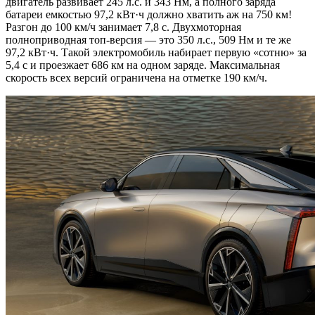
двигатель развивает 245 л.с. и 343 Нм, а полного заряда
батареи емкостью 97,2 кВт·ч должно хватить аж на 750 км!
Разгон до 100 км/ч занимает 7,8 с. Двухмоторная
полноприводная топ-версия — это 350 л.с., 509 Нм и те же
97,2 кВт·ч. Такой электромобиль набирает первую «сотню» за
5,4 с и проезжает 686 км на одном заряде. Максимальная
скорость всех версий ограничена на отметке 190 км/ч.