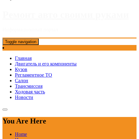
Ремонт авто своими руками
Информационный портал
Toggle navigation
Главная
Двигатель и его компоненты
Кузов
Регламентное ТО
Салон
Трансмиссия
Ходовая часть
Новости
You Are Here
Home