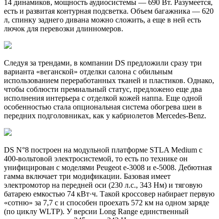
14 динамиков, мощность аудиосистемы — 690 Вт. Разумеется,
есть и развитая контурная подсветка. Объем багажника — 620
л, спинку заднего дивана можно сложить, а еще в ней есть
лючок для перевозки длинномеров.
Следуя за трендами, в компании DS предложили сразу три
варианта «веганской» отделки салона с обильным
использованием переработанных тканей и пластиков. Однако,
чтобы соблюсти премиальный статус, предложено еще два
исполнения интерьера с отделкой кожей наппа. Еще одной
особенностью стала опциональная система обогрева шеи в
передних подголовниках, как у кабриолетов Mercedes-Benz.
DS N°8 построен на модульной платформе STLA Medium c
400-вольтовой электросистемой, то есть по технике он
унифицирован с моделями Peugeot e-3008 и e-5008. Дебютная
гамма включает три модификации. Базовая имеет
электромотор на передней оси (230 л.с., 343 Нм) и тяговую
батарею емкостью 74 кВт·ч. Такой кроссовер набирает первую
«сотню» за 7,7 с и способен проехать 572 км на одном заряде
(по циклу WLTP). У версии Long Range единственный