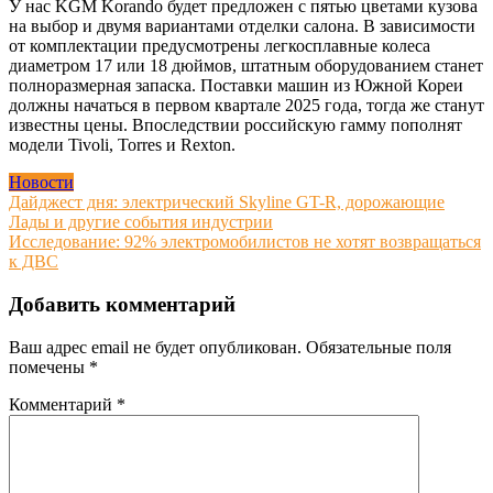
У нас KGM Korando будет предложен с пятью цветами кузова
на выбор и двумя вариантами отделки салона. В зависимости
от комплектации предусмотрены легкосплавные колеса
диаметром 17 или 18 дюймов, штатным оборудованием станет
полноразмерная запаска. Поставки машин из Южной Кореи
должны начаться в первом квартале 2025 года, тогда же станут
известны цены. Впоследствии российскую гамму пополнят
модели Tivoli, Torres и Rexton.
Новости
Навигация
Дайджест дня: электрический Skyline GT-R, дорожающие
Лады и другие события индустрии
по
Исследование: 92% электромобилистов не хотят возвращаться
записям
к ДВС
Добавить комментарий
Ваш адрес email не будет опубликован.
Обязательные поля
помечены
*
Комментарий
*