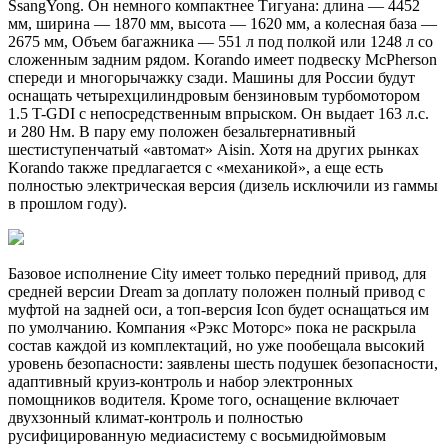
SsangYong. Он немного компактнее Тигуана: длина — 4452
мм, ширина — 1870 мм, высота — 1620 мм, а колесная база —
2675 мм, Объем багажника — 551 л под полкой или 1248 л со
сложенным задним рядом. Korando имеет подвеску McPherson
спереди и многорычажку сзади. Машины для России будут
оснащать четырехцилиндровым бензиновым турбомотором
1.5 T-GDI с непосредственным впрыском. Он выдает 163 л.с.
и 280 Нм. В пару ему положен безальтернативный
шестиступенчатый «автомат» Aisin. Хотя на других рынках
Korando также предлагается с «механикой», а еще есть
полностью электрическая версия (дизель исключили из гаммы
в прошлом году).
Базовое исполнение City имеет только передний привод, для
средней версии Dream за доплату положен полный привод с
муфтой на задней оси, а топ-версия Icon будет оснащаться им
по умолчанию. Компания «Рэкс Моторс» пока не раскрыла
состав каждой из комплектаций, но уже пообещала высокий
уровень безопасности: заявлены шесть подушек безопасности,
адаптивный круиз-контроль и набор электронных
помощников водителя. Кроме того, оснащение включает
двухзонный климат-контроль и полностью
русифицированную медиасистему с восьмидюймовым