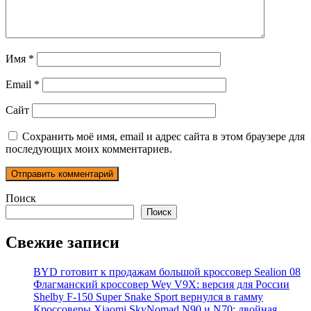
Имя
*
Email
*
Сайт
Сохранить моё имя, email и адрес сайта в этом браузере для
последующих моих комментариев.
Поиск
Поиск
Свежие записи
BYD готовит к продажам большой кроссовер Sealion 08
Флагманский кроссовер Wey V9X: версия для России
Shelby F-150 Super Snake Sport вернулся в гамму
Кроссоверы Xiaomi SkyNomad N90 и N70: двойная