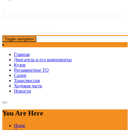
Ремонт авто своими руками
Информационный портал
Toggle navigation
Главная
Двигатель и его компоненты
Кузов
Регламентное ТО
Салон
Трансмиссия
Ходовая часть
Новости
You Are Here
Home