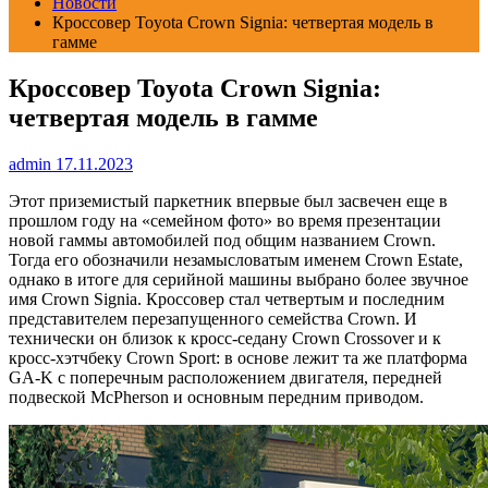
Новости
Кроссовер Toyota Crown Signia: четвертая модель в
гамме
Кроссовер Toyota Crown Signia:
четвертая модель в гамме
admin
17.11.2023
Этот приземистый паркетник впервые был засвечен еще в
прошлом году на «семейном фото» во время презентации
новой гаммы автомобилей под общим названием Crown.
Тогда его обозначили незамысловатым именем Crown Estate,
однако в итоге для серийной машины выбрано более звучное
имя Crown Signia. Кроссовер стал четвертым и последним
представителем перезапущенного семейства Crown. И
технически он близок к кросс-седану Crown Crossover и к
кросс-хэтчбеку Crown Sport: в основе лежит та же платформа
GA-K с поперечным расположением двигателя, передней
подвеской McPherson и основным передним приводом.