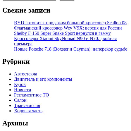
Свежие записи
BYD готовит к продажам большой кроссовер Sealion 08
Флагманский кроссовер Wey V9X: версия для России
Shelby F-150 Super Snake Sport вернулся в гамму
Кроссоверы Xiaomi SkyNomad N90 и N70: двойная
премьера
Новые Porsche 718 (Boxster и Cayman): наперекор судьбе
Рубрики
Автостекла
Двигатель и его компоненты
Кузов
Новости
Регламентное ТО
Салон
Трансмиссия
Ходовая часть
Архивы