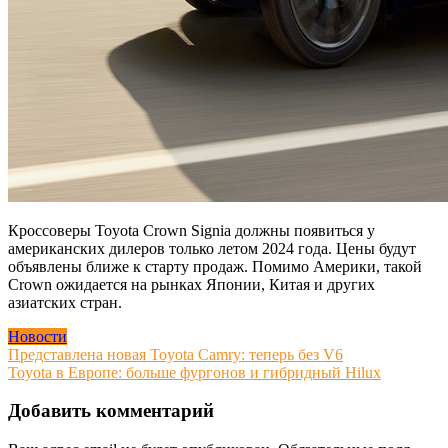
Кроссоверы Toyota Crown Signia должны появиться у
американских дилеров только летом 2024 года. Цены будут
объявлены ближе к старту продаж. Помимо Америки, такой
Crown ожидается на рынках Японии, Китая и других
азиатских стран.
Новости
Навигация
Представлена новая Toyota Camry: теперь без V6
Toyota в Европе: больше фургонов и гибридный Hilux
по
записям
Добавить комментарий