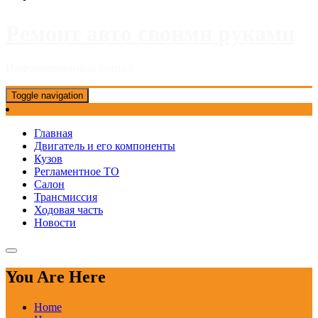
Ремонт авто своими руками
Информационный портал
Toggle navigation
Главная
Двигатель и его компоненты
Кузов
Регламентное ТО
Салон
Трансмиссия
Ходовая часть
Новости
You Are Here
Home