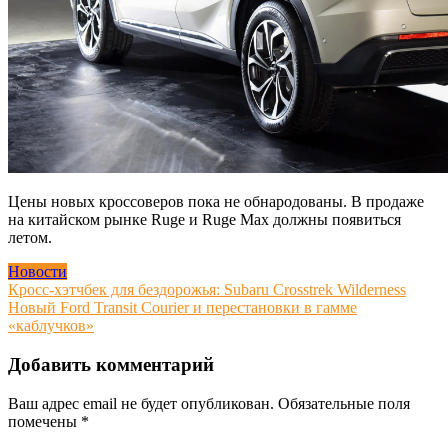
Цены новых кроссоверов пока не обнародованы. В продаже
на китайском рынке Ruge и Ruge Max должны появиться
летом.
Новости
Навигация
Кросс-хэтчбек для бездорожья: Subaru Crosstrek Wilderness
Новый Ford Transit Courier и перестановки в гамме
по
«каблучков»
записям
Добавить комментарий
Ваш адрес email не будет опубликован.
Обязательные поля
помечены
*