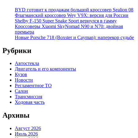
BYD готовит к продажам большой кроссовер Sealion 08
Флагманский кроссовер Wey V9X: версия для России
Shelby F-150 Super Snake Sport вернулся в гамму
Кроссоверы Xiaomi SkyNomad N90 и N70: двойная
премьера
Новые Porsche 718 (Boxster и Cayman): наперекор судьбе
Рубрики
Автостекла
Двигатель и его компоненты
Кузов
Новости
Регламентное ТО
Салон
Трансмиссия
Ходовая часть
Архивы
Август 2026
Июль 2026