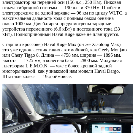
электромотор на передней оси (156 л.с., 250 Нм). Пиковая
отдача гибридной системы — 190 л.с. и 370 Нм. Пробег в
электрорежиме на одной зарядке — 96 км по циклу WLTC, а
максимальная дальность хода с полным баком бензина —
около 1000 км. Для батареи предусмотрены зарядные
устройства переменного (6,6 кВт) и постоянного тока (33
кВт). Полноприводный Haval Ruge даже не планируется.
Старший кроссовер Haval Ruge Max (он же Xiaolong Max) —
это уже одноклассник таких автомобилей, как Geely Monjaro
или Chery Tiggo 8. Длина — 4758 мм, ширина — 1895 мм,
высота — 1725 мм, а колесная база — 2800 мм. Модульная
платформа L.E.M.O.N. — уже с более крепкой задней
многорычажкой, как у знакомой нам модели Haval Dargo.
Штатные колеса — 19-дюймовые.