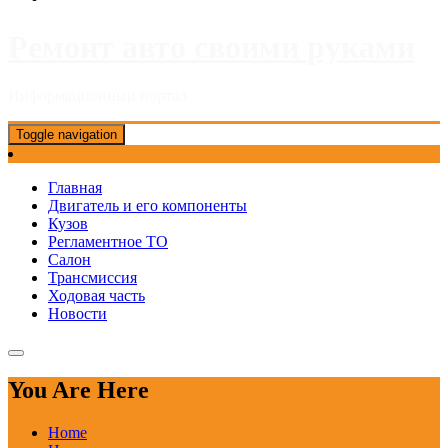
Ремонт авто своими руками
Информационный портал
Toggle navigation
Главная
Двигатель и его компоненты
Кузов
Регламентное ТО
Салон
Трансмиссия
Ходовая часть
Новости
You Are Here
Home