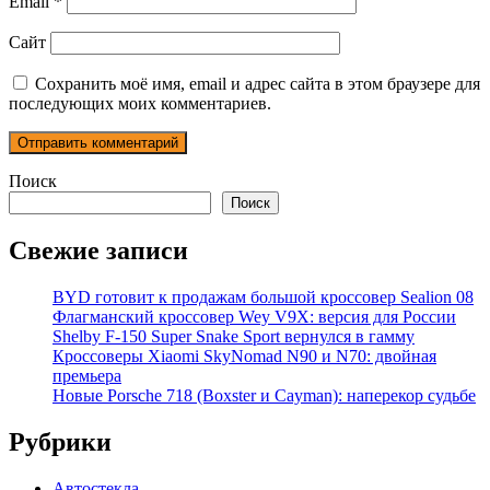
Email
*
Сайт
Сохранить моё имя, email и адрес сайта в этом браузере для
последующих моих комментариев.
Поиск
Поиск
Свежие записи
BYD готовит к продажам большой кроссовер Sealion 08
Флагманский кроссовер Wey V9X: версия для России
Shelby F-150 Super Snake Sport вернулся в гамму
Кроссоверы Xiaomi SkyNomad N90 и N70: двойная
премьера
Новые Porsche 718 (Boxster и Cayman): наперекор судьбе
Рубрики
Автостекла