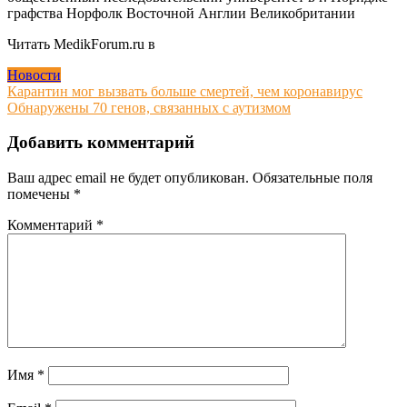
графства Норфолк Восточной Англии Великобритании
Читать MedikForum.ru в
Новости
Навигация
Карантин мог вызвать больше смертей, чем коронавирус
Обнаружены 70 генов, связанных с аутизмом
по
записям
Добавить комментарий
Ваш адрес email не будет опубликован.
Обязательные поля
помечены
*
Комментарий
*
Имя
*