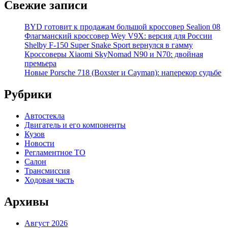
Свежие записи
BYD готовит к продажам большой кроссовер Sealion 08
Флагманский кроссовер Wey V9X: версия для России
Shelby F-150 Super Snake Sport вернулся в гамму
Кроссоверы Xiaomi SkyNomad N90 и N70: двойная
премьера
Новые Porsche 718 (Boxster и Cayman): наперекор судьбе
Рубрики
Автостекла
Двигатель и его компоненты
Кузов
Новости
Регламентное ТО
Салон
Трансмиссия
Ходовая часть
Архивы
Август 2026