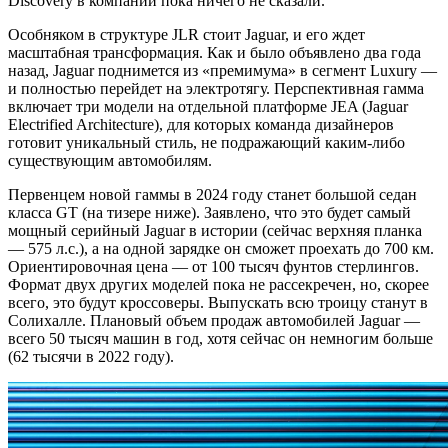
Discovery в компании пока ничего не сказали.
Особняком в структуре JLR стоит Jaguar, и его ждет
масштабная трансформация. Как и было объявлено два года
назад, Jaguar поднимется из «премимума» в сегмент Luxury —
и полностью перейдет на электротягу. Перспективная гамма
включает три модели на отдельной платформе JEA (Jaguar
Electrified Architecture), для которых команда дизайнеров
готовит уникальный стиль, не подражающий каким-либо
существующим автомобилям.
Первенцем новой гаммы в 2024 году станет большой седан
класса GT (на тизере ниже). Заявлено, что это будет самый
мощный серийный Jaguar в истории (сейчас верхняя планка
— 575 л.с.), а на одной зарядке он сможет проехать до 700 км.
Ориентировочная цена — от 100 тысяч фунтов стерлингов.
Формат двух других моделей пока не рассекречен, но, скорее
всего, это будут кроссоверы. Выпускать всю троицу станут в
Солихалле. Плановый объем продаж автомобилей Jaguar —
всего 50 тысяч машин в год, хотя сейчас он немногим больше
(62 тысячи в 2022 году).