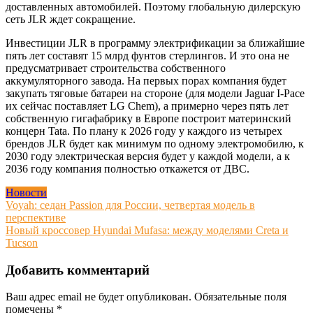
доставленных автомобилей. Поэтому глобальную дилерскую
сеть JLR ждет сокращение.
Инвестиции JLR в программу электрификации за ближайшие
пять лет составят 15 млрд фунтов стерлингов. И это она не
предусматривает строительства собственного
аккумуляторного завода. На первых порах компания будет
закупать тяговые батареи на стороне (для модели Jaguar I-Pace
их сейчас поставляет LG Chem), а примерно через пять лет
собственную гигафабрику в Европе построит материнский
концерн Tata. По плану к 2026 году у каждого из четырех
брендов JLR будет как минимум по одному электромобилю, к
2030 году электрическая версия будет у каждой модели, а к
2036 году компания полностью откажется от ДВС.
Новости
Навигация
Voyah: седан Passion для России, четвертая модель в
перспективе
по
Новый кроссовер Hyundai Mufasa: между моделями Creta и
записям
Tucson
Добавить комментарий
Ваш адрес email не будет опубликован.
Обязательные поля
помечены
*