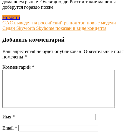
домашнем рынке. Очевидно, до России такие машины
доберутся гораздо позже.
Новости
Навигация
GAC выведет на российский рынок три новые модели
Седан Skyworth Skyhome показан в виде концепта
по
записям
Добавить комментарий
Ваш адрес email не будет опубликован.
Обязательные поля
помечены
*
Комментарий
*
Имя
*
Email
*