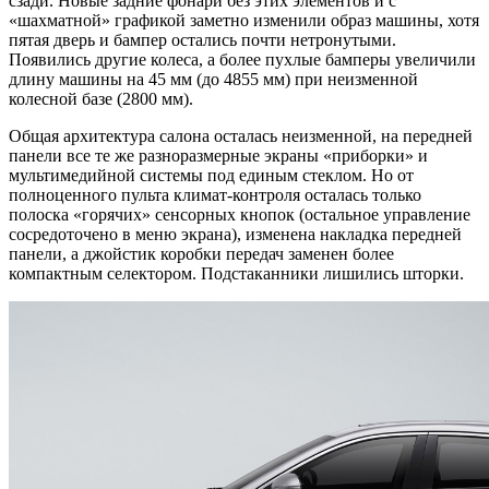
сзади. Новые задние фонари без этих элементов и с
«шахматной» графикой заметно изменили образ машины, хотя
пятая дверь и бампер остались почти нетронутыми.
Появились другие колеса, а более пухлые бамперы увеличили
длину машины на 45 мм (до 4855 мм) при неизменной
колесной базе (2800 мм).
Общая архитектура салона осталась неизменной, на передней
панели все те же разноразмерные экраны «приборки» и
мультимедийной системы под единым стеклом. Но от
полноценного пульта климат-контроля осталась только
полоска «горячих» сенсорных кнопок (остальное управление
сосредоточено в меню экрана), изменена накладка передней
панели, а джойстик коробки передач заменен более
компактным селектором. Подстаканники лишились шторки.