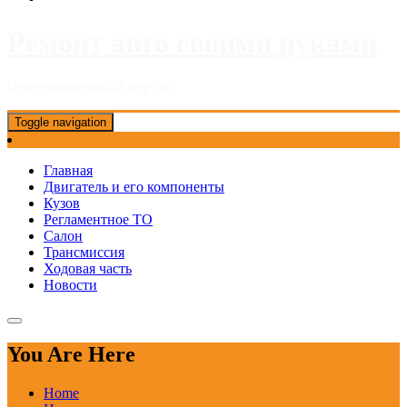
Ремонт авто своими руками
Информационный портал
Toggle navigation
Главная
Двигатель и его компоненты
Кузов
Регламентное ТО
Салон
Трансмиссия
Ходовая часть
Новости
You Are Here
Home