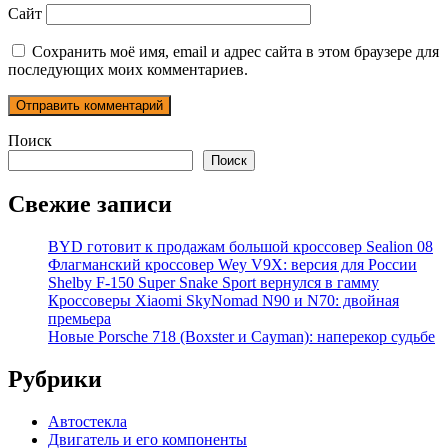
Сайт
Сохранить моё имя, email и адрес сайта в этом браузере для
последующих моих комментариев.
Поиск
Поиск
Свежие записи
BYD готовит к продажам большой кроссовер Sealion 08
Флагманский кроссовер Wey V9X: версия для России
Shelby F-150 Super Snake Sport вернулся в гамму
Кроссоверы Xiaomi SkyNomad N90 и N70: двойная
премьера
Новые Porsche 718 (Boxster и Cayman): наперекор судьбе
Рубрики
Автостекла
Двигатель и его компоненты