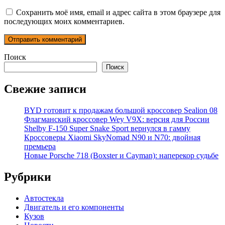
Сохранить моё имя, email и адрес сайта в этом браузере для
последующих моих комментариев.
Поиск
Поиск
Свежие записи
BYD готовит к продажам большой кроссовер Sealion 08
Флагманский кроссовер Wey V9X: версия для России
Shelby F-150 Super Snake Sport вернулся в гамму
Кроссоверы Xiaomi SkyNomad N90 и N70: двойная
премьера
Новые Porsche 718 (Boxster и Cayman): наперекор судьбе
Рубрики
Автостекла
Двигатель и его компоненты
Кузов