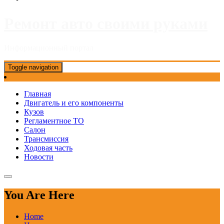
Ремонт авто своими руками
Информационный портал
Toggle navigation
Главная
Двигатель и его компоненты
Кузов
Регламентное ТО
Салон
Трансмиссия
Ходовая часть
Новости
You Are Here
Home