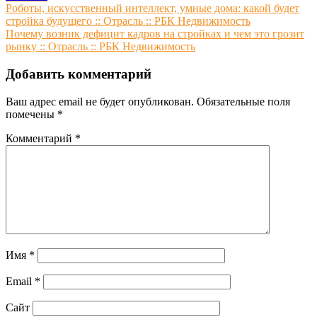
Навигация
Роботы, искусственный интеллект, умные дома: какой будет
стройка будущего :: Отрасль :: РБК Недвижимость
по
Почему возник дефицит кадров на стройках и чем это грозит
записям
рынку :: Отрасль :: РБК Недвижимость
Добавить комментарий
Ваш адрес email не будет опубликован.
Обязательные поля
помечены
*
Комментарий
*
Имя
*
Email
*
Сайт