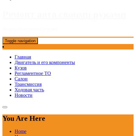
Ремонт авто своими руками
Информационный портал
Toggle navigation
Главная
Двигатель и его компоненты
Кузов
Регламентное ТО
Салон
Трансмиссия
Ходовая часть
Новости
You Are Here
Home