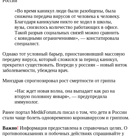
России
«Во время каникул люди были разобщены, была
снижена передача вирусов от человека к человеку.
Благодаря каникулам никто не ходил в школы,
вузы, снизилось количество работающих в офисе.
Такой разрыв социальных связей можно сравнить
с ковидными ограничениями», — констатировала
специалист.
Однако тот условный барьер, приостановивший массовую
передачу вируса, который сложился за период каникул,
прекратил существовать. Впереди у россиян – новый виток
заболеваемости, убеждена врач.
Минздрав спрогнозировал рост смертности от гриппа
«Нас ждет новая волна, она выпадает как раз на
вторую половину января», — предупредила
иммунолог.
Ранее портал MedikForum.ru писал о том, что дети в России
стали чаще болеть одновременно коронавирусом и гриппом.
Важно
!
Информация предоставлена в справочных целях. О
противопоказаниях и побочных действиях спрашивайте у