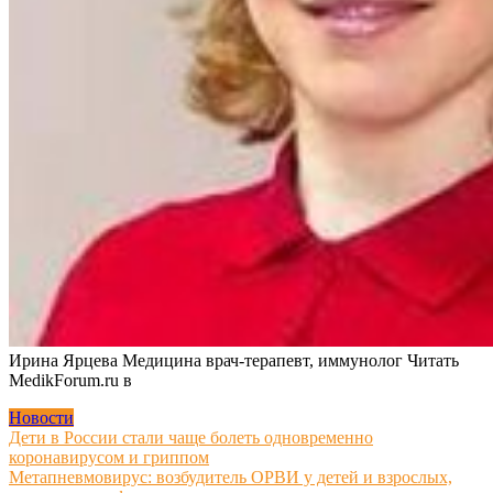
Ирина Ярцева Медицина врач-терапевт, иммунолог
Читать
MedikForum.ru в
Новости
Навигация
Дети в России стали чаще болеть одновременно
коронавирусом и гриппом
по
Метапневмовирус: возбудитель ОРВИ у детей и взрослых,