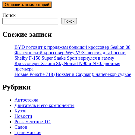
Поиск
Поиск
Свежие записи
BYD готовит к продажам большой кроссовер Sealion 08
Флагманский кроссовер Wey V9X: версия для России
Shelby F-150 Super Snake Sport вернулся в гамму
Кроссоверы Xiaomi SkyNomad N90 и N70: двойная
премьера
Новые Porsche 718 (Boxster и Cayman): наперекор судьбе
Рубрики
Автостекла
Двигатель и его компоненты
Кузов
Новости
Регламентное ТО
Салон
Трансмиссия