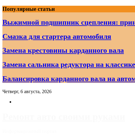
Skip
Популярные статьи
to
content
Выжимной подшипник сцепления: прин
Смазка для стартера автомобиля
Замена крестовины карданного вала
Замена сальника редуктора на классике
Балансировка карданного вала на авто
Четверг, 6 августа, 2026
Ремонт авто своими руками
Информационный портал