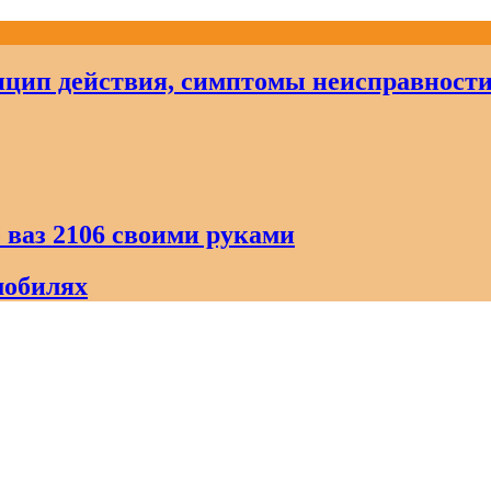
цип действия, симптомы неисправност
 ваз 2106 своими руками
мобилях