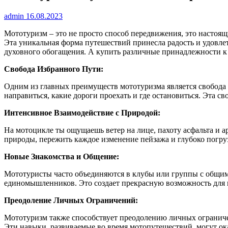
admin
16.08.2023
Мототуризм – это не просто способ передвижения, это настоящ
Эта уникальная форма путешествий принесла радость и удовле
духовного обогащения. А купить различные принадлежности к
Свобода Избранного Пути:
Одним из главных преимуществ мототуризма является свобода 
направиться, какие дороги проехать и где остановиться. Эта с
Интенсивное Взаимодействие с Природой:
На мотоцикле ты ощущаешь ветер на лице, пахоту асфальта и
природы, пережить каждое изменение пейзажа и глубоко погру
Новые Знакомства и Общение:
Мототуристы часто объединяются в клубы или группы с общим 
единомышленников. Это создает прекрасную возможность для 
Преодоление Личных Ограничений:
Мототуризм также способствует преодолению личных ограниче
Эти навыки, развиваемые во время мотопутешествий, могут ок