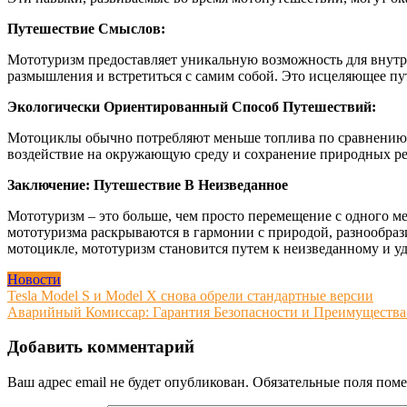
Путешествие Смыслов:
Мототуризм предоставляет уникальную возможность для внутр
размышления и встретиться с самим собой. Это исцеляющее пут
Экологически Ориентированный Способ Путешествий:
Мотоциклы обычно потребляют меньше топлива по сравнению с
воздействие на окружающую среду и сохранение природных ре
Заключение: Путешествие В Неизведанное
Мототуризм – это больше, чем просто перемещение с одного ме
мототуризма раскрываются в гармонии с природой, разнообраз
мотоцикле, мототуризм становится путем к неизведанному и 
Новости
Навигация
Tesla Model S и Model X снова обрели стандартные версии
Аварийный Комиссар: Гарантия Безопасности и Преимущества
по
записям
Добавить комментарий
Ваш адрес email не будет опубликован.
Обязательные поля пом