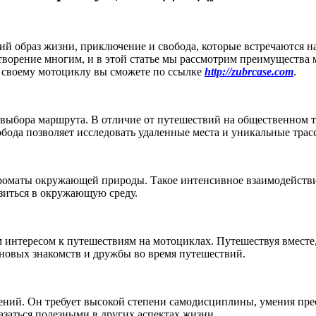
ий образ жизни, приключение и свобода, которые встречаются н
творение многим, и в этой статье мы рассмотрим преимущества
 своему мотоциклу вы сможете по ссылке
http://zubrcase.com
.
выбора маршрута. В отличие от путешествий на общественном т
вобода позволяет исследовать удаленные места и уникальные тра
 ароматы окружающей природы. Такое интенсивное взаимодейств
зиться в окружающую среду.
интересом к путешествиям на мотоциклах. Путешествуя вместе,
новых знакомств и дружбы во время путешествий.
ний. Он требует высокой степени самодисциплины, умения прео
азаться полезными в других аспектах жизни.