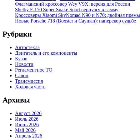
Флагманский кроссовер Wey V9X: версия для России
Shelby F-150 Super Snake Sport вернулся в гамму
Кроссоверы Xiaomi SkyNomad N90 и N70: двойная премь
Новые Porsche 718 (Boxster и Cayman): наперекор судьбе
Рубрики
Автостекла
Двигатель и его компоненты
Кузов
Новости
Регламентное ТО
Салон
Трансмиссия
Ходовая часть
Архивы
Август 2026
Июль 2026
Июнь 2026
Май 2026
Апрель 2026