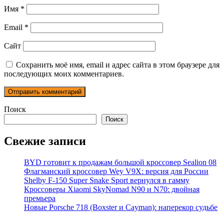
Имя
*
Email
*
Сайт
Сохранить моё имя, email и адрес сайта в этом браузере для
последующих моих комментариев.
Поиск
Поиск
Свежие записи
BYD готовит к продажам большой кроссовер Sealion 08
Флагманский кроссовер Wey V9X: версия для России
Shelby F-150 Super Snake Sport вернулся в гамму
Кроссоверы Xiaomi SkyNomad N90 и N70: двойная
премьера
Новые Porsche 718 (Boxster и Cayman): наперекор судьбе