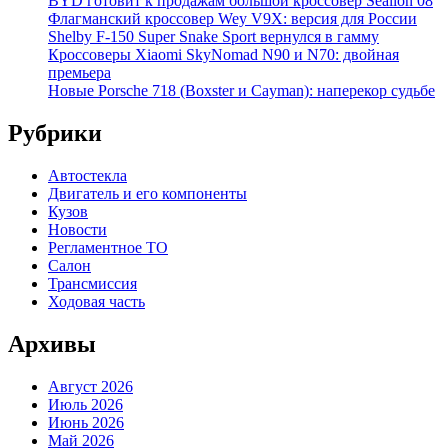
BYD готовит к продажам большой кроссовер Sealion 08
Флагманский кроссовер Wey V9X: версия для России
Shelby F-150 Super Snake Sport вернулся в гамму
Кроссоверы Xiaomi SkyNomad N90 и N70: двойная
премьера
Новые Porsche 718 (Boxster и Cayman): наперекор судьбе
Рубрики
Автостекла
Двигатель и его компоненты
Кузов
Новости
Регламентное ТО
Салон
Трансмиссия
Ходовая часть
Архивы
Август 2026
Июль 2026
Июнь 2026
Май 2026