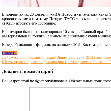
В понедельник, 20 февраля, «РИА Новости» и телеграм-канал S
кровоизлияние и гематому. Позднее ТАСС со ссылкой на источн
стабилизировать его состояние.
Костомаров был госпитализирован 10 января. Главный врач бо
бактериальной инфекции, а шансы на выживание были миним
В первой половине февраля, по данным СМИ, Костомаров пере
Новости
Навигация
Дайджест дня: ностальгический Jimny, выставка 1913 года и д
Шесть стран подписали декларацию против участия России в О
по
записям
Добавить комментарий
Ваш адрес email не будет опубликован.
Обязательные поля пом