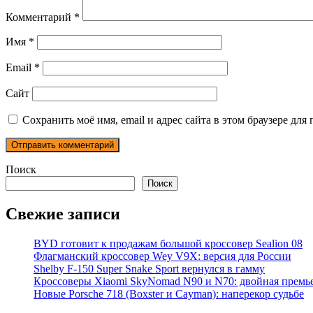
Комментарий
*
Имя
*
Email
*
Сайт
Сохранить моё имя, email и адрес сайта в этом браузере д
Поиск
Поиск
Свежие записи
BYD готовит к продажам большой кроссовер Sealion 08
Флагманский кроссовер Wey V9X: версия для России
Shelby F-150 Super Snake Sport вернулся в гамму
Кроссоверы Xiaomi SkyNomad N90 и N70: двойная премь
Новые Porsche 718 (Boxster и Cayman): наперекор судьбе