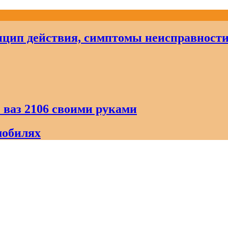
цип действия, симптомы неисправност
 ваз 2106 своими руками
мобилях