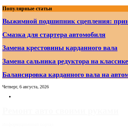
Skip
Популярные статьи
to
content
Выжимной подшипник сцепления: прин
Смазка для стартера автомобиля
Замена крестовины карданного вала
Замена сальника редуктора на классике
Балансировка карданного вала на авто
Четверг, 6 августа, 2026
Ремонт авто своими руками
Информационный портал