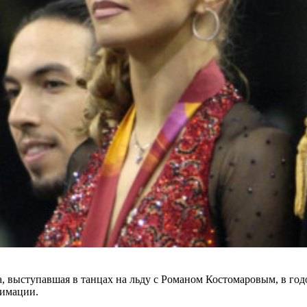
выступавшая в танцах на льду с Романом Костомаровым, в годо
нимации.