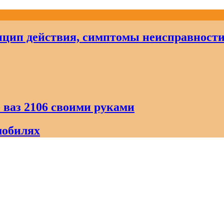
цип действия, симптомы неисправност
 ваз 2106 своими руками
мобилях