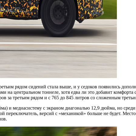
третьим рядом сидений стала выше, и у седоков появились допол
ми на центральном тоннеле, хотя едва ли это добавит комфорта
тров за третьим рядом и с 765 до 845 литров со сложенным третьи
йма) и медиасистему с экраном диагональю 12,9 дюйма, но сред
ой переключатель, версий с «механикой» больше не будет. Мест
нов.