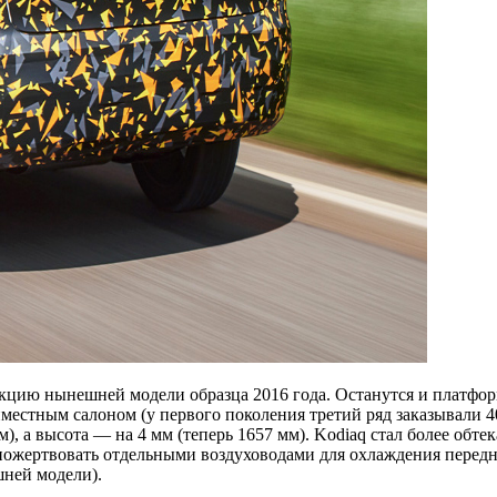
цию нынешней модели образца 2016 года. Останутся и платформ
иместным салоном (у первого поколения третий ряд заказывали 4
мм), а высота — на 4 мм (теперь 1657 мм). Kodiaq стал более о
сь пожертвовать отдельными воздуховодами для охлаждения пер
шней модели).