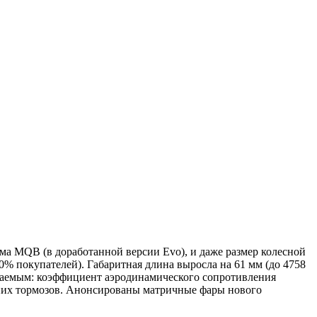
а MQB (в доработанной версии Evo), и даже размер колесной
0% покупателей). Габаритная длина выросла на 61 мм (до 4758
бтекаемым: коэффициент аэродинамического сопротивления
едних тормозов. Анонсированы матричные фары нового