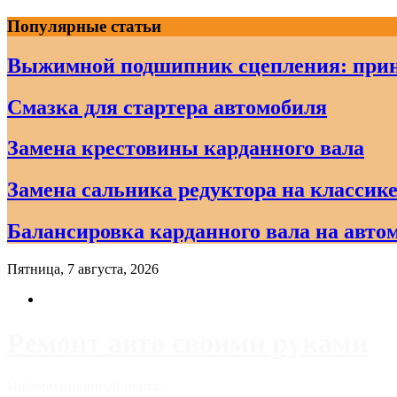
Skip
Популярные статьи
to
content
Выжимной подшипник сцепления: прин
Смазка для стартера автомобиля
Замена крестовины карданного вала
Замена сальника редуктора на классике
Балансировка карданного вала на авто
Пятница, 7 августа, 2026
Ремонт авто своими руками
Информационный портал