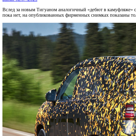
Вслед за новым Тигуаном аналогичный «дебют в камуфляже» с
пока нет, на опубликованных фирменных снимках показаны тол