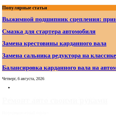
Skip
Популярные статьи
to
content
Выжимной подшипник сцепления: прин
Смазка для стартера автомобиля
Замена крестовины карданного вала
Замена сальника редуктора на классике
Балансировка карданного вала на авто
Четверг, 6 августа, 2026
Ремонт авто своими руками
Информационный портал