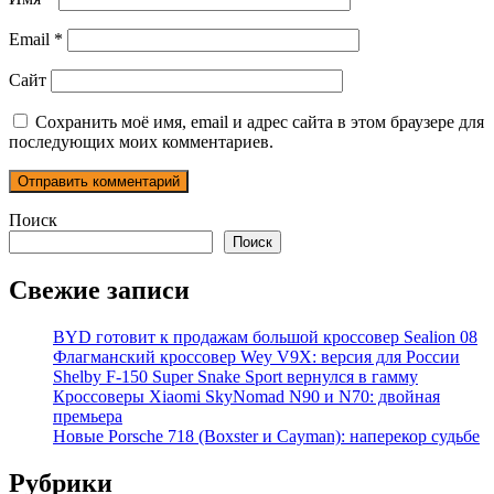
Email
*
Сайт
Сохранить моё имя, email и адрес сайта в этом браузере для
последующих моих комментариев.
Поиск
Поиск
Свежие записи
BYD готовит к продажам большой кроссовер Sealion 08
Флагманский кроссовер Wey V9X: версия для России
Shelby F-150 Super Snake Sport вернулся в гамму
Кроссоверы Xiaomi SkyNomad N90 и N70: двойная
премьера
Новые Porsche 718 (Boxster и Cayman): наперекор судьбе
Рубрики