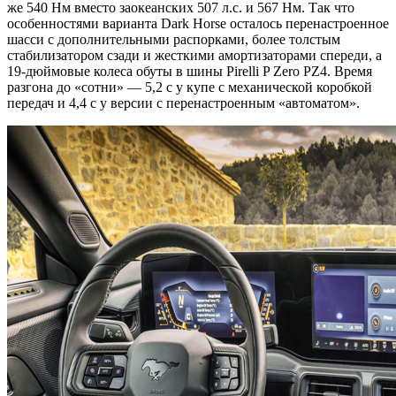
же 540 Нм вместо заокеанских 507 л.с. и 567 Нм. Так что
особенностями варианта Dark Horse осталось перенастроенное
шасси с дополнительными распорками, более толстым
стабилизатором сзади и жесткими амортизаторами спереди, а
19-дюймовые колеса обуты в шины Pirelli P Zero PZ4. Время
разгона до «сотни» — 5,2 с у купе с механической коробкой
передач и 4,4 с у версии с перенастроенным «автоматом».