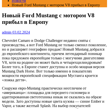
Новости
Новый Ford Mustang с мотором V8 прибыл в Европу
Новый Ford Mustang с мотором V8
прибыл в Европу
admin
03.02.2024
Chevrolet Camaro и Dodge Challenger недавно сняты с
производства, а вот Ford Mustang не только сменил поколение,
но и расширяет географию продаж! Новый Mustang добрался
до европейского континента, причем легендарный поникар
пока предложен европейцам только с могучими двигателями
V8, хотя на родине он может быть и четырехцилиндровым!
Более того, в Европе станет доступна и особо мощная версия
Mustang Dark Horse. Вот только именно в показателях
мощности европейской спецификации Мустанга кроется
«ложка дегтя».
Снаружи евро-Mustang практически неотличим от
«американца»: площадка для переднего госномера и
адаптированная светотехника никак не сказались на образе
модели. Зато доступны новые цвета кузова — синие Ember и
Vapor, а также желтый Splash. На выбор покупателей