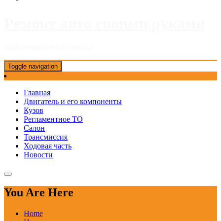
Ремонт авто своими руками
Информационный портал
Toggle navigation
Главная
Двигатель и его компоненты
Кузов
Регламентное ТО
Салон
Трансмиссия
Ходовая часть
Новости
You Are Here
Home