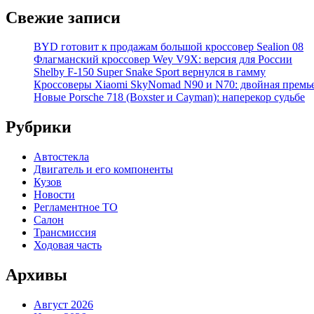
Свежие записи
BYD готовит к продажам большой кроссовер Sealion 08
Флагманский кроссовер Wey V9X: версия для России
Shelby F-150 Super Snake Sport вернулся в гамму
Кроссоверы Xiaomi SkyNomad N90 и N70: двойная премь
Новые Porsche 718 (Boxster и Cayman): наперекор судьбе
Рубрики
Автостекла
Двигатель и его компоненты
Кузов
Новости
Регламентное ТО
Салон
Трансмиссия
Ходовая часть
Архивы
Август 2026