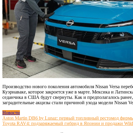
Производство нового поколения автомобиля Nissan Versa переб
Куэрнаваке, которое закроется уже в марте. Мексика и Латин
седанчика в США будут свернуты. Как и предполагалось ране
заградительные акцизы стали причиной ухода модели Nissan V
Новости
Навигация
Aston Martin DB6 by Lunaz: первый топливный рестомод фирм
Toyota RAV4: подзаряжаемый гибрид в Японии и продажи Wildl
по