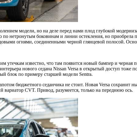
олением модели, но на деле перед нами плод глубокой модерни
но по нетронутым боковинам и линии остекления, но приобрела
одовыми огнями, соединенными черной глянцевой полосой. Осно
м утечкам известно, что там появится новый бампер и черная 
нтерьера нового седана Nissan Versa в открытый доступ тоже по
ый блок по примеру старшей модели Sentra.
потом бюджетного седанчика не стоит. Новая Versa сохранит н
 вариатор CVT. Привод, разумеется, только на переднюю ось.