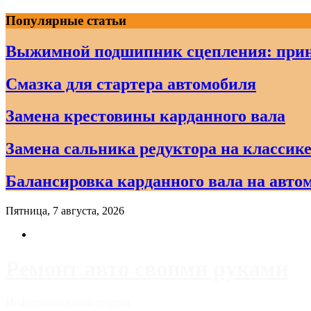
Skip
Популярные статьи
to
content
Выжимной подшипник сцепления: прин
Смазка для стартера автомобиля
Замена крестовины карданного вала
Замена сальника редуктора на классике
Балансировка карданного вала на авто
Пятница, 7 августа, 2026
Ремонт авто своими руками
Информационный портал