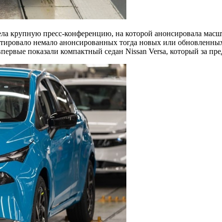
вела крупную пресс-конференцию, на которой анонсировала масш
ировало немало анонсированных тогда новых или обновленных м
впервые показали компактный седан Nissan Versa, который за п