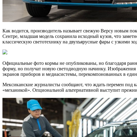
Как водится, производитель называет свежую Версу новым пок
Сентре, младшая модель сохранила исходный кузов, что замет
классическую светотехнику на двухъярусные фары с узкими х
Официальные фото кормы не опубликованы, но благодаря ранни
форму, но получат новую светодиодную начинку. Изображения и
экранов приборов и медиасистемы, перекомпонованных в един
Мексиканские журналисты сообщают, что ждать перемен под ка
«механикой». Опциональной альтернативной выступит прежний