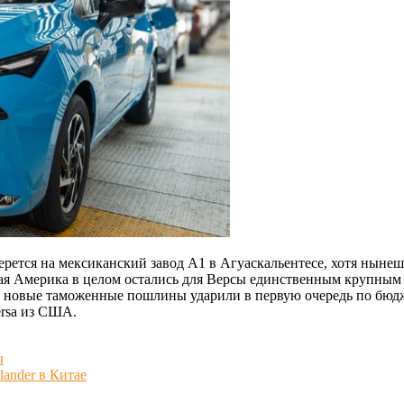
ерется на мексиканский завод A1 в Агуаскальентесе, хотя нынеш
ская Америка в целом остались для Версы единственным крупным
е, новые таможенные пошлины ударили в первую очередь по бю
ersa из США.
ы
ander в Китае