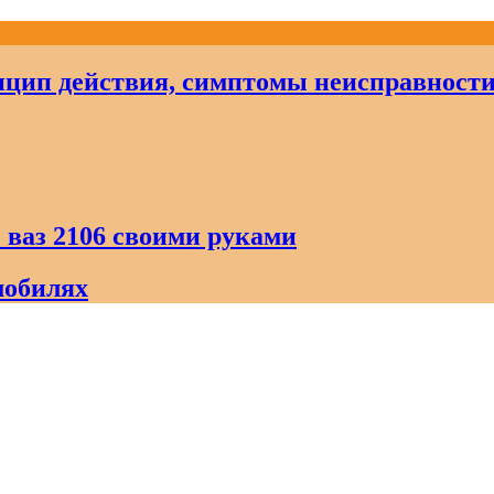
цип действия, симптомы неисправност
 ваз 2106 своими руками
мобилях